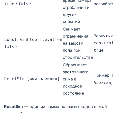
время пожара,
/
разработ
true
false
ограбления и
других
событий
Снимает
Вернуть 
ограничения
constrainFloorElevation
на высоту
constra
false
пола при
true
строительстве
Сбрасывает
застрявшего
Пример:
ResetSim [имя фамилия]
сима в
Алексан
исходное
состояние
ResetSim
— один из самых полезных кодов в этой