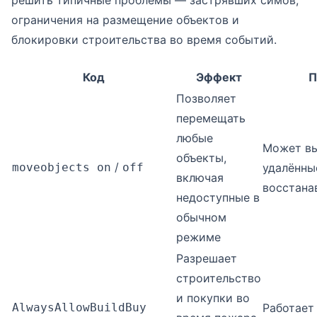
решить типичные проблемы — застрявших симов,
ограничения на размещение объектов и
блокировки строительства во время событий.
Код
Эффект
П
Позволяет
перемещать
любые
Может вы
объекты,
/
moveobjects on
off
удалённы
включая
восстана
недоступные в
обычном
режиме
Разрешает
строительство
и покупки во
AlwaysAllowBuildBuy
Работает