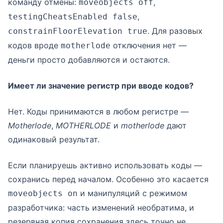
команду отмены:
,
moveobjects off
,
testingCheatsEnabled false
. Для разовых
constrainFloorElevation true
кодов вроде
отключения нет —
motherlode
деньги просто добавляются и остаются.
Имеет ли значение регистр при вводе кодов?
Нет. Коды принимаются в любом регистре —
Motherlode
,
MOTHERLODE
и
motherlode
дают
одинаковый результат.
Если планируешь активно использовать коды —
сохранись перед началом. Особенно это касается
и манипуляций с режимом
moveobjects on
разработчика: часть изменений необратима, и
резервная копия сохранения здесь точно не