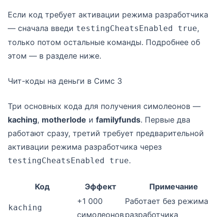
Если код требует активации режима разработчика
— сначала введи
,
testingCheatsEnabled true
только потом остальные команды. Подробнее об
этом — в разделе ниже.
Чит-коды на деньги в Симс 3
Три основных кода для получения симолеонов —
kaching
,
motherlode
и
familyfunds
. Первые два
работают сразу, третий требует предварительной
активации режима разработчика через
.
testingCheatsEnabled true
Код
Эффект
Примечание
+1 000
Работает без режима
kaching
симолеонов
разработчика