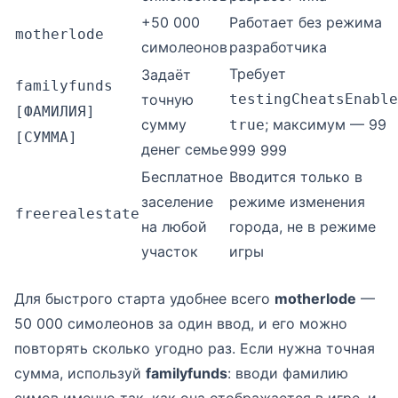
+50 000
Работает без режима
motherlode
симолеонов
разработчика
Требует
Задаёт
familyfunds
точную
testingCheatsEnable
[ФАМИЛИЯ]
сумму
; максимум — 99
true
[СУММА]
денег семье
999 999
Бесплатное
Вводится только в
заселение
режиме изменения
freerealestate
на любой
города, не в режиме
участок
игры
Для быстрого старта удобнее всего
motherlode
—
50 000 симолеонов за один ввод, и его можно
повторять сколько угодно раз. Если нужна точная
сумма, используй
familyfunds
: вводи фамилию