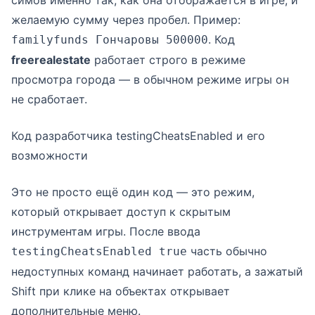
симов именно так, как она отображается в игре, и
желаемую сумму через пробел. Пример:
. Код
familyfunds Гончаровы 500000
freerealestate
работает строго в режиме
просмотра города — в обычном режиме игры он
не сработает.
Код разработчика testingCheatsEnabled и его
возможности
Это не просто ещё один код — это режим,
который открывает доступ к скрытым
инструментам игры. После ввода
часть обычно
testingCheatsEnabled true
недоступных команд начинает работать, а зажатый
Shift при клике на объектах открывает
дополнительные меню.