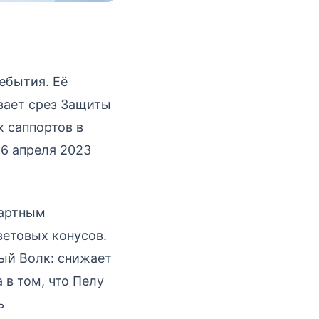
ебытия. Её
вает срез Защиты
х саппортов в
26 апреля 2023
дартным
ветовых конусов.
ный Волк: снижает
 в том, что Пелу
ь