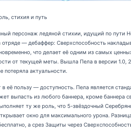
оль, стихия и путь
ный персонаж ледяной стихии, идущий по пути Н
в отряде — дебаффер: Сверхспособность наклады
дновременно, что делает её одним из самых ценны
ости от текущей меты. Вышла Пела в версии 1.0, 
 не потеряла актуальности.
 в её пользу — доступность. Пела является стан
ет выпасть из любого баннера, кроме баннера с
ыполняет ту же роль, что 5-звёздочный Серебря
открывает окно для максимального урона. Разница
есплатно, а срез Защиты через Сверхспособност