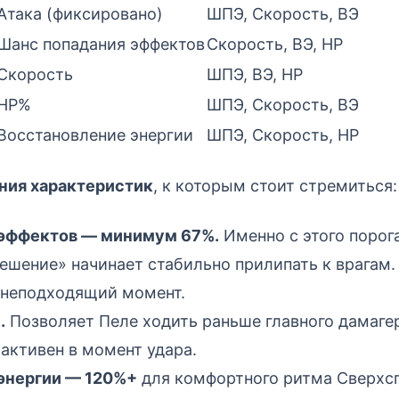
Атака (фиксировано)
ШПЭ, Скорость, ВЭ
Шанс попадания эффектов
Скорость, ВЭ, HP
Скорость
ШПЭ, ВЭ, HP
HP%
ШПЭ, Скорость, ВЭ
Восстановление энергии
ШПЭ, Скорость, HP
ния характеристик
, к которым стоит стремиться:
 эффектов — минимум 67%.
Именно с этого порог
ешение» начинает стабильно прилипать к врагам
 неподходящий момент.
.
Позволяет Пеле ходить раньше главного дамагер
 активен в момент удара.
энергии — 120%+
для комфортного ритма Сверхс