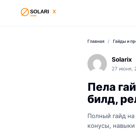
Главная
/
Гайды и п
Solarix
27 июня, 
Пела гай
билд, р
Полный гайд на 
конусы, навыки