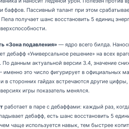
тивника и наносит ледяной урон. Полезен против в
и баффов. Пассивный талант при этом срабатыва
: Пела получает шанс восстановить 5 единиц энерг
Сверхспособности.
ь «Зона подавления»
— ядро всего билда. Нанос
ет дебафф «Универсальное решение» на всех враг
. По данным актуальной версии 3.4, значение сн
 именно это число фигурирует в официальных ма
ли в сторонних гайдах встречаются другие цифры,
х версиях игры показатель менялся.
т
работает в паре с дебаффами: каждый раз, когд
ладывает дебафф, есть шанс восстановить 5 едини
чем чаще используется навык, тем быстрее копитс