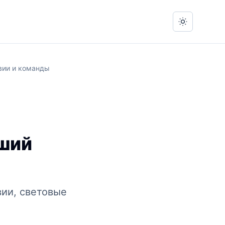
Switch to 
квии и команды
чший
вии, световые