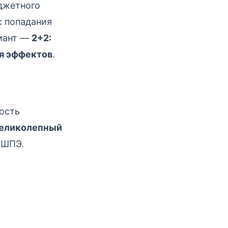
джетного
с попадания
риант —
2+2:
я эффектов
.
ость
Великолепный
 ШПЭ.