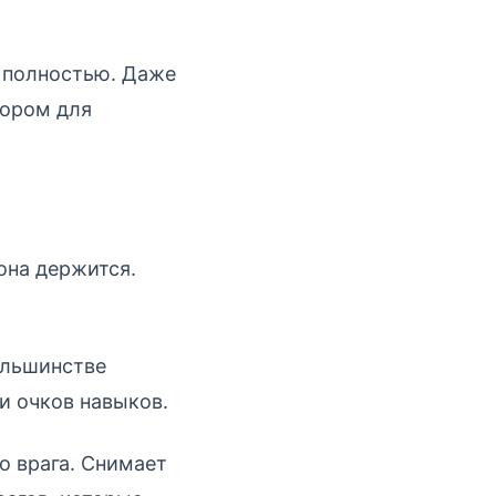
у полностью. Даже
бором для
она держится.
ольшинстве
и очков навыков.
о врага. Снимает