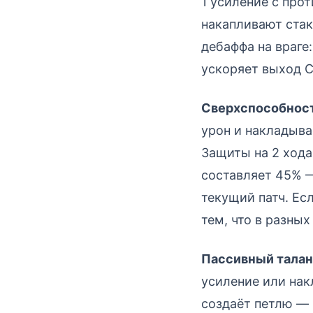
1 усиление с про
накапливают стак
дебаффа на враге
ускоряет выход 
Сверхспособност
урон и накладыва
Защиты на 2 хода
составляет 45% —
текущий патч. Ес
тем, что в разны
Пассивный талан
усиление или нак
создаёт петлю — 