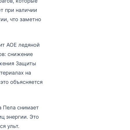
рагов, которые
ет при наличии
ии, что заметно
ит АОЕ ледяной
ов: снижение
ижения Защиты
териалах на
 это объясняется
а Пела снимает
ц энергии. Это
я ульт.