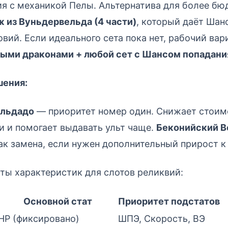
я с механикой Пелы. Альтернатива для более бю
 из Вуньдервельда (4 части)
, который даёт Шан
овий. Если идеального сета пока нет, рабочий ва
ными драконами + любой сет с Шансом попадани
шения:
ельдадо
— приоритет номер один. Снижает стоим
 и помогает выдавать ульт чаще.
Беконийский 
ак замена, если нужен дополнительный прирост к
ы характеристик для слотов реликвий:
Основной стат
Приоритет подстатов
HP (фиксировано)
ШПЭ, Скорость, ВЭ