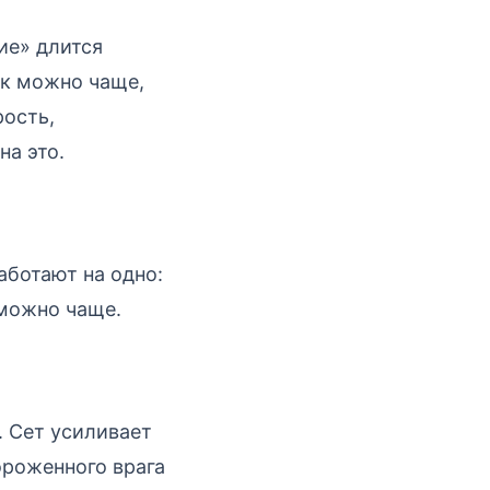
ие» длится
ак можно чаще,
рость,
на это.
аботают на одно:
 можно чаще.
. Сет усиливает
ороженного врага