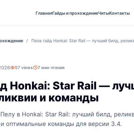
Главная
Гайды и прохождение
Читы
Контакты
рохождение
/
Пела гайд Honkai: Star Rail — лучший билд, рели
2026
57 views
7 мин чтения
д Honkai: Star Rail — лу
еликвии и команды
Пелу в Honkai: Star Rail: лучший билд, релик
 и оптимальные команды для версии 3.4.