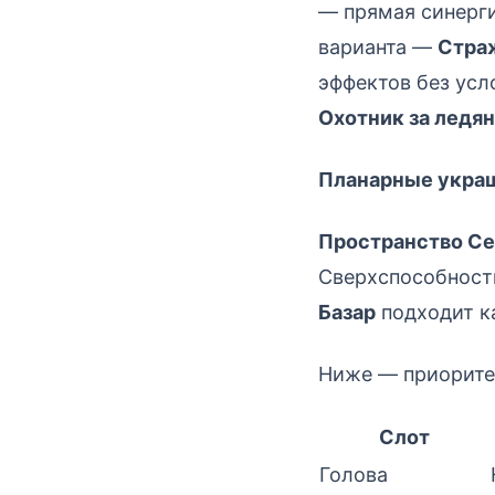
— прямая синерги
варианта —
Страж
эффектов без усл
Охотник за ледя
Планарные укра
Пространство С
Сверхспособности
Базар
подходит к
Ниже — приоритет
Слот
Голова