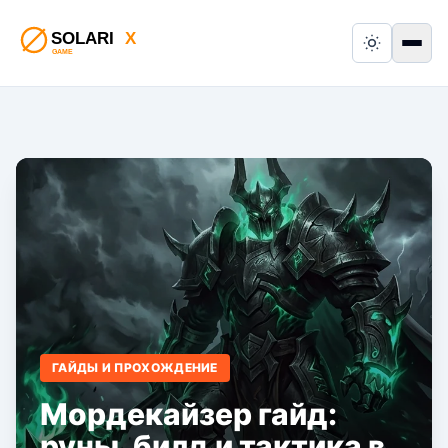
Switch to
Пер
ГАЙДЫ И ПРОХОЖДЕНИЕ
Мордекайзер гайд:
руны, билд и тактика в