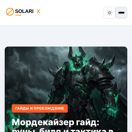
Switch to
Пер
ГАЙДЫ И ПРОХОЖДЕНИЕ
Мордекайзер гайд:
руны, билд и тактика в