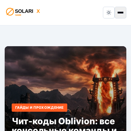
Switch to
Пер
ГАЙДЫ И ПРОХОЖДЕНИЕ
Чит-коды Oblivion: все
консольные команды и