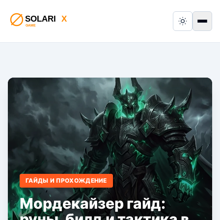
Switch to
Пер
ГАЙДЫ И ПРОХОЖДЕНИЕ
Мордекайзер гайд:
руны, билд и тактика в