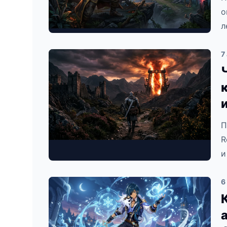
о
л
7
П
R
и
6