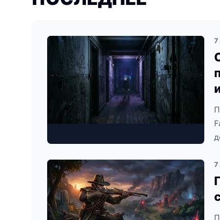
7
П
F
д
7
П