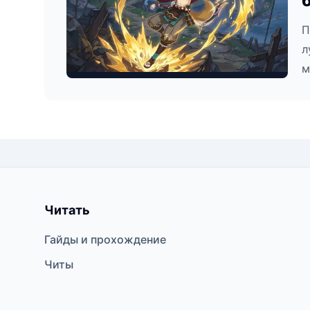
П
л
м
Читать
Гайды и прохождение
Читы