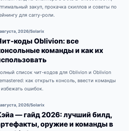
птимальный закуп, прокачка скиллов и советы по
ейнингу для carry-роли.
 августа, 2026
/
Solarix
Чит-коды Oblivion: все
консольные команды и как их
использовать
олный список чит-кодов для Oblivion и Oblivion
emastered: как открыть консоль, ввести команды
 избежать ошибок.
 августа, 2026
/
Solarix
Кэйа — гайд 2026: лучший билд,
артефакты, оружие и команды в