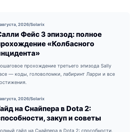
 августа, 2026
/
Solarix
Салли Фейс 3 эпизод: полное
прохождение «Колбасного
инцидента»
ошаговое прохождение третьего эпизода Sally
ace — коды, головоломки, лабиринт Ларри и все
остижения.
 августа, 2026
/
Solarix
Гайд на Снайпера в Dota 2:
способности, закуп и советы
олный гайд на Снайпера в Dota 2: способности,