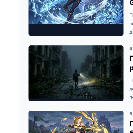
П
б
д
6
П
л
п
6