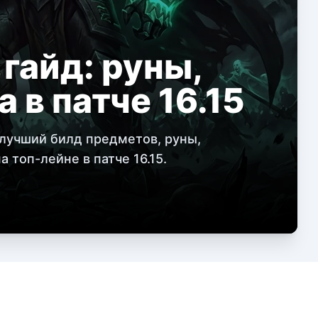
гайд: руны,
а в патче 16.15
 лучший билд предметов, руны,
 топ-лейне в патче 16.15.