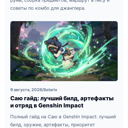
руны, сборка предметов, маршрут в лесу и
советы по комбо для джанглера.
9 августа, 2026
/
Solarix
Саю гайд: лучший билд, артефакты
и отряд в Genshin Impact
Полный гайд на Саю в Genshin Impact: лучший
билд, оружие, артефакты, приоритет