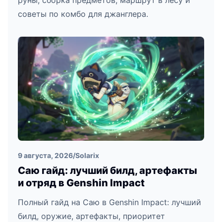
руны, сборка предметов, маршрут в лесу и
советы по комбо для джанглера.
9 августа, 2026
/
Solarix
Саю гайд: лучший билд, артефакты
и отряд в Genshin Impact
Полный гайд на Саю в Genshin Impact: лучший
билд, оружие, артефакты, приоритет