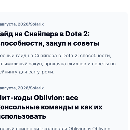
 августа, 2026
/
Solarix
Гайд на Снайпера в Dota 2:
способности, закуп и советы
олный гайд на Снайпера в Dota 2: способности,
птимальный закуп, прокачка скиллов и советы по
ейнингу для carry-роли.
 августа, 2026
/
Solarix
Чит-коды Oblivion: все
консольные команды и как их
использовать
олный список чит-кодов для Oblivion и Oblivion