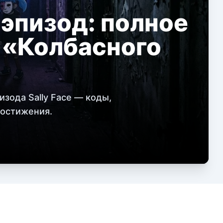
 эпизод: полное
 «Колбасного
зода Sally Face — коды,
достижения.