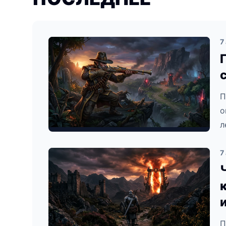
7
П
о
л
7
П