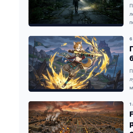
П
л
п
6
П
л
м
1