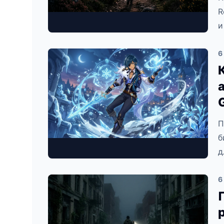
R
и
6
П
б
д
6