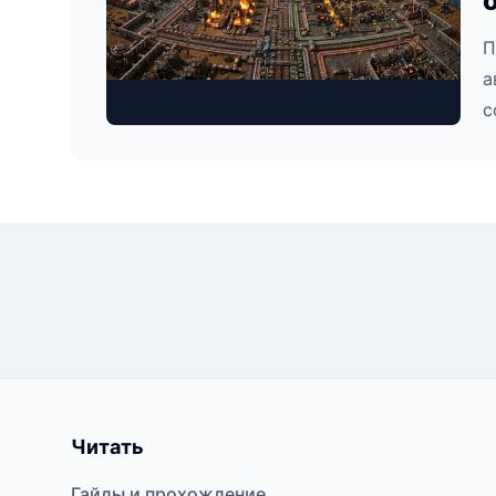
П
а
с
Читать
Гайды и прохождение