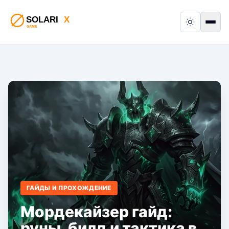
Switch to
Пер
ГАЙДЫ И ПРОХОЖДЕНИЕ
Мордекайзер гайд:
руны, билд и тактика в