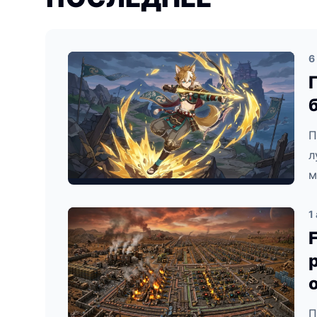
6
П
л
м
1
П