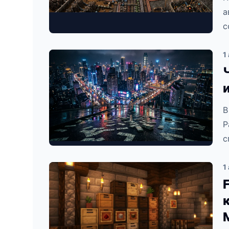
а
с
1
В
Р
с
1