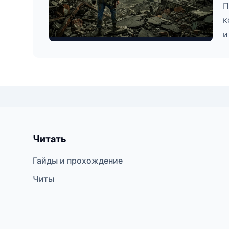
П
к
и
Читать
Гайды и прохождение
Читы