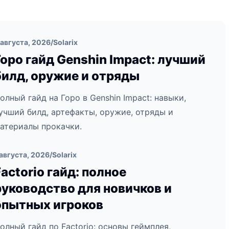
 августа, 2026
/
Solarix
Горо гайд Genshin Impact: лучший
билд, оружие и отряды
олный гайд на Горо в Genshin Impact: навыки,
учший билд, артефакты, оружие, отряды и
атериалы прокачки.
 августа, 2026
/
Solarix
Factorio гайд: полное
руководство для новичков и
опытных игроков
олный гайд по Factorio: основы геймплея,