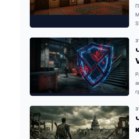
П
M
S
3
Р
а
г
3