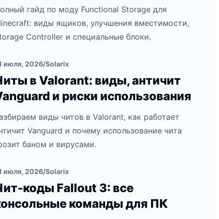
олный гайд по моду Functional Storage для
inecraft: виды ящиков, улучшения вместимости,
torage Controller и специальные блоки.
1 июля, 2026
/
Solarix
Читы в Valorant: виды, античит
Vanguard и риски использования
азбираем виды читов в Valorant, как работает
нтичит Vanguard и почему использование чита
розит баном и вирусами.
1 июля, 2026
/
Solarix
Чит-коды Fallout 3: все
консольные команды для ПК