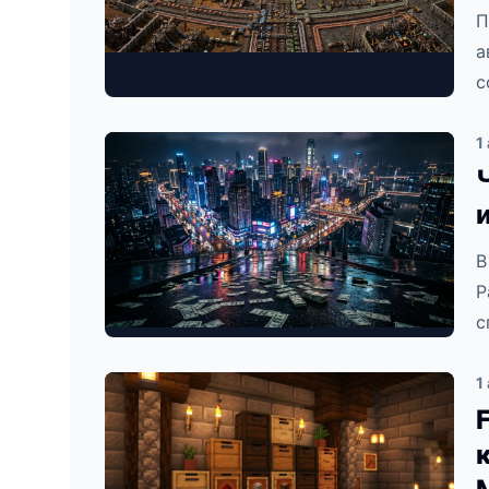
П
а
с
1
В
Р
с
1