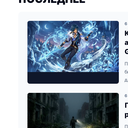
6
П
б
д
6
П