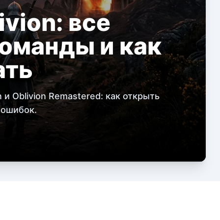
vion: все
оманды и как
ать
 и Oblivion Remastered: как открыть
 ошибок.