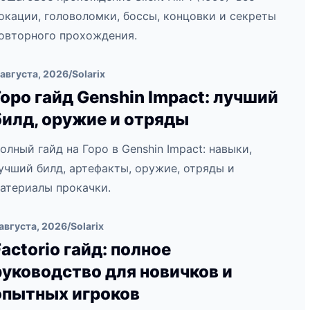
окации, головоломки, боссы, концовки и секреты
овторного прохождения.
 августа, 2026
/
Solarix
Горо гайд Genshin Impact: лучший
билд, оружие и отряды
олный гайд на Горо в Genshin Impact: навыки,
учший билд, артефакты, оружие, отряды и
атериалы прокачки.
 августа, 2026
/
Solarix
Factorio гайд: полное
руководство для новичков и
опытных игроков