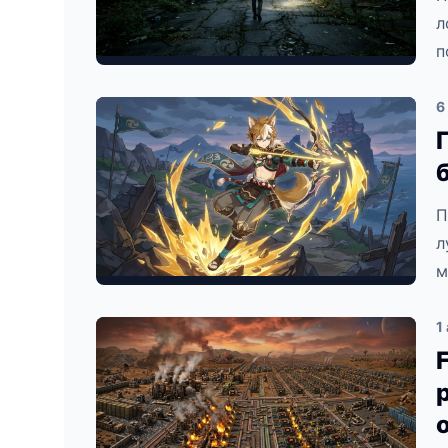
л
п
6
П
л
м
1