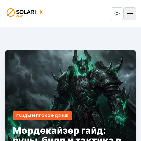
Switch to
Пер
ГАЙДЫ И ПРОХОЖДЕНИЕ
Мордекайзер гайд:
руны, билд и тактика в