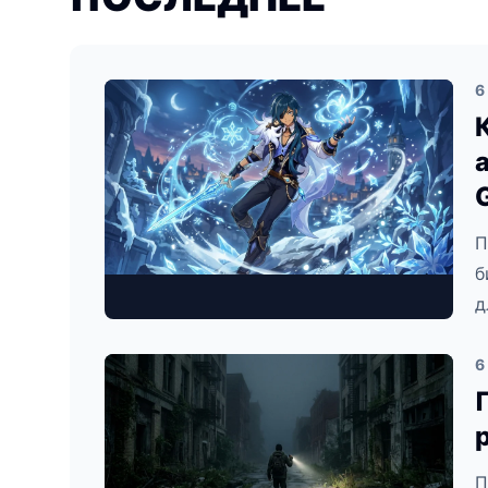
6
П
б
д
6
П