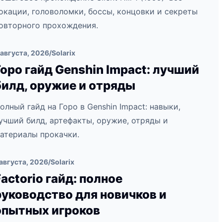
окации, головоломки, боссы, концовки и секреты
овторного прохождения.
 августа, 2026
/
Solarix
Горо гайд Genshin Impact: лучший
билд, оружие и отряды
олный гайд на Горо в Genshin Impact: навыки,
учший билд, артефакты, оружие, отряды и
атериалы прокачки.
 августа, 2026
/
Solarix
Factorio гайд: полное
руководство для новичков и
опытных игроков