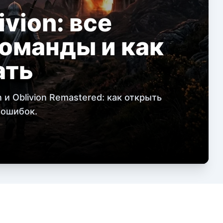
vion: все
оманды и как
ать
 и Oblivion Remastered: как открыть
 ошибок.