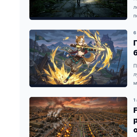
л
п
6
П
л
м
1