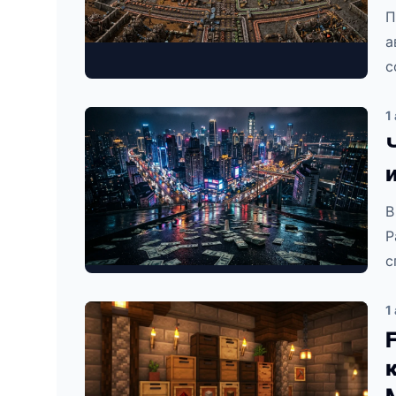
П
а
с
1
В
Р
с
1