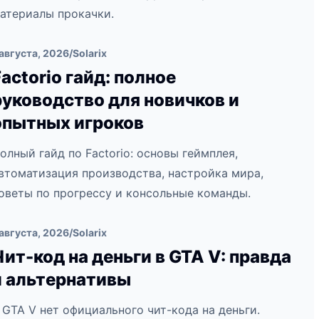
атериалы прокачки.
 августа, 2026
/
Solarix
Factorio гайд: полное
руководство для новичков и
опытных игроков
олный гайд по Factorio: основы геймплея,
втоматизация производства, настройка мира,
оветы по прогрессу и консольные команды.
 августа, 2026
/
Solarix
Чит-код на деньги в GTA V: правда
и альтернативы
 GTA V нет официального чит-кода на деньги.