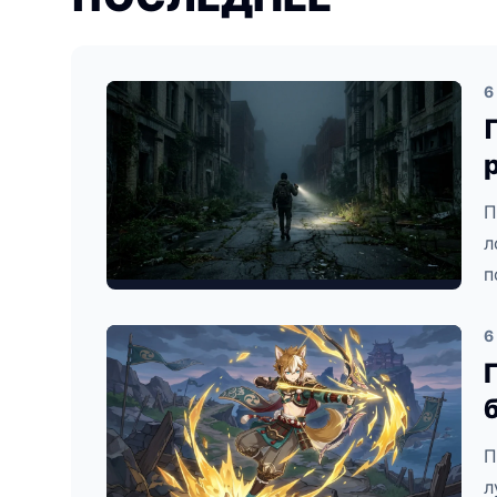
6
П
л
п
6
П
л