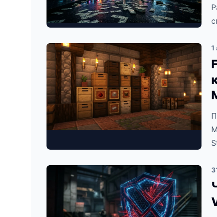
Р
с
1
П
M
S
3