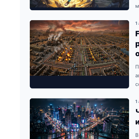
м
1
П
а
с
1
В