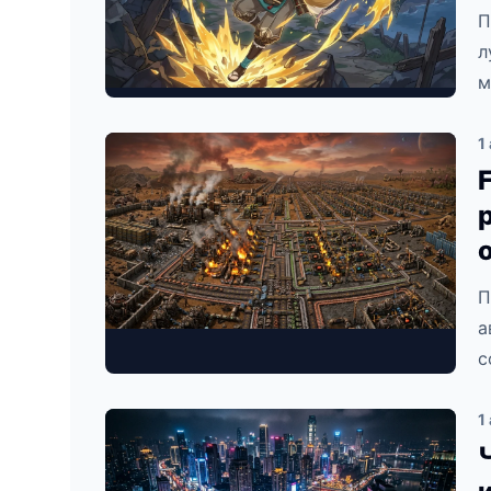
П
л
м
1
П
а
с
1