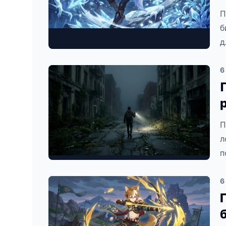
П
б
д
6
П
л
п
6