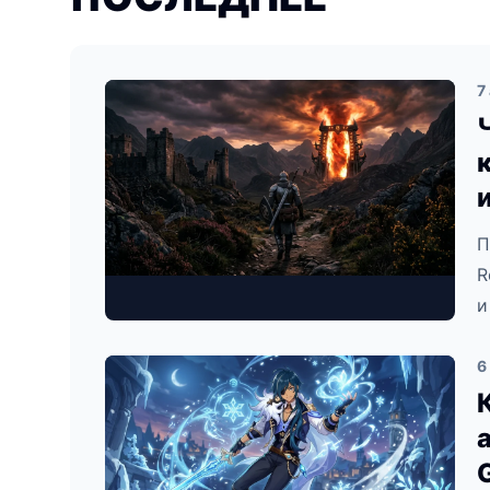
7
П
R
и
6