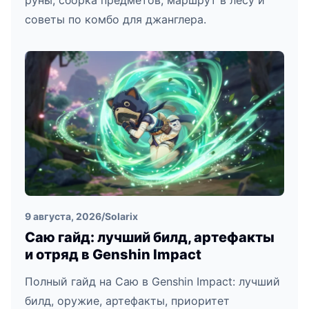
руны, сборка предметов, маршрут в лесу и
советы по комбо для джанглера.
9 августа, 2026
/
Solarix
Саю гайд: лучший билд, артефакты
и отряд в Genshin Impact
Полный гайд на Саю в Genshin Impact: лучший
билд, оружие, артефакты, приоритет