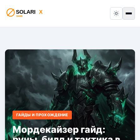
Switch to
Пер
ГАЙДЫ И ПРОХОЖДЕНИЕ
Мордекайзер гайд:
руны, билд и тактика в