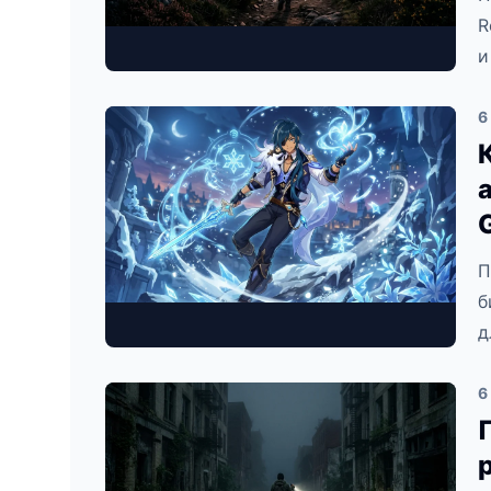
R
и
6
П
б
д
6