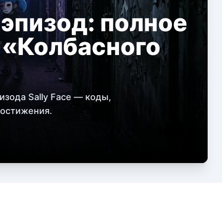
 эпизод: полное
 «Колбасного
зода Sally Face — коды,
достижения.