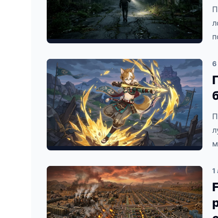
П
л
п
6
П
л
м
1