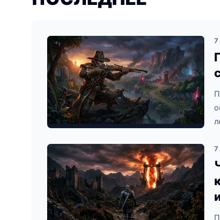
7
П
о
л
7
П