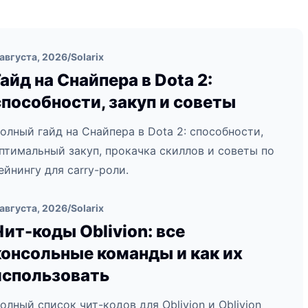
 августа, 2026
/
Solarix
Гайд на Снайпера в Dota 2:
способности, закуп и советы
олный гайд на Снайпера в Dota 2: способности,
птимальный закуп, прокачка скиллов и советы по
ейнингу для carry-роли.
 августа, 2026
/
Solarix
Чит-коды Oblivion: все
консольные команды и как их
использовать
олный список чит-кодов для Oblivion и Oblivion