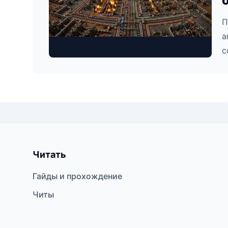
П
а
с
Читать
Гайды и прохождение
Читы