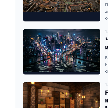
П
а
с
1
В
Р
с
1