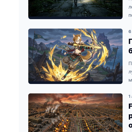
л
п
6
П
л
м
1