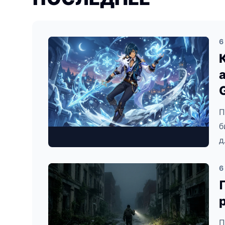
6
П
б
д
6
П