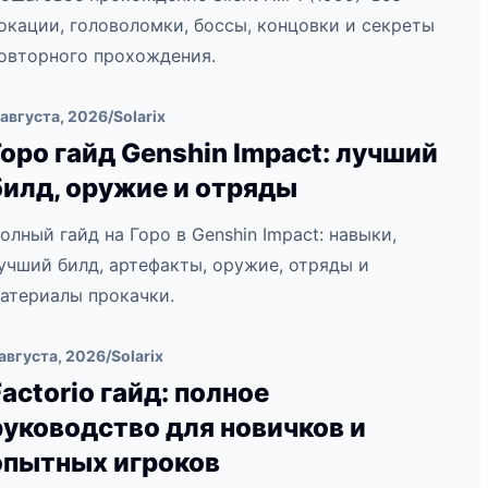
окации, головоломки, боссы, концовки и секреты
овторного прохождения.
 августа, 2026
/
Solarix
Горо гайд Genshin Impact: лучший
билд, оружие и отряды
олный гайд на Горо в Genshin Impact: навыки,
учший билд, артефакты, оружие, отряды и
атериалы прокачки.
 августа, 2026
/
Solarix
Factorio гайд: полное
руководство для новичков и
опытных игроков