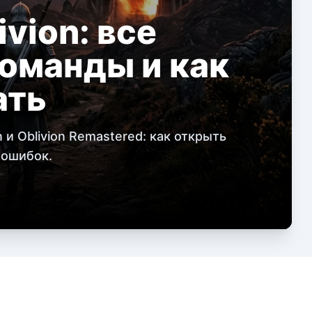
vion: все
оманды и как
ать
 и Oblivion Remastered: как открыть
 ошибок.