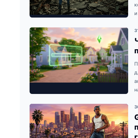
к
и
3
П
д
а
н
3