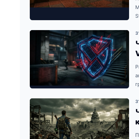
M
S
3
Р
а
г
3
П