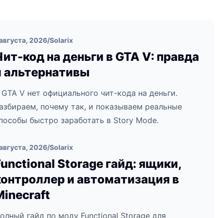
 августа, 2026
/
Solarix
Чит-код на деньги в GTA V: правда
и альтернативы
 GTA V нет официального чит-кода на деньги.
азбираем, почему так, и показываем реальные
пособы быстро заработать в Story Mode.
 августа, 2026
/
Solarix
Functional Storage гайд: ящики,
контроллер и автоматизация в
Minecraft
олный гайд по моду Functional Storage для