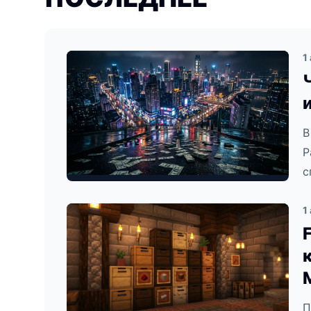
1
В
Р
с
1
П