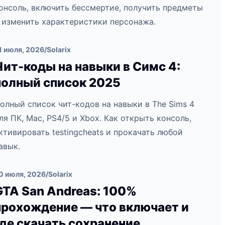
онсоль, включить бессмертие, получить предметы
 изменить характеристики персонажа.
1 июля, 2026
/
Solarix
Чит-коды на навыки в Симс 4:
полный список 2025
олный список чит-кодов на навыки в The Sims 4
ля ПК, Mac, PS4/5 и Xbox. Как открыть консоль,
ктивировать testingcheats и прокачать любой
авык.
0 июля, 2026
/
Solarix
GTA San Andreas: 100%
прохождение — что включает и
где скачать сохранение