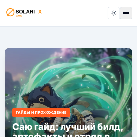
Switch to
Пер
ГАЙДЫ И ПРОХОЖДЕНИЕ
Саю гайд: лучший билд,
артефакты и отряд в