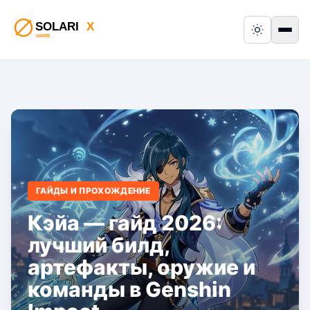
Switch to
Пер
ГАЙДЫ И ПРОХОЖДЕНИЕ
Кэйа — гайд 2026:
лучший билд,
артефакты, оружие и
команды в Genshin