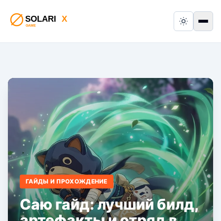
Switch to
Пер
ГАЙДЫ И ПРОХОЖДЕНИЕ
Саю гайд: лучший билд,
артефакты и отряд в