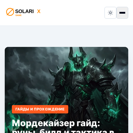
Switch to
Пер
ГАЙДЫ И ПРОХОЖДЕНИЕ
Мордекайзер гайд:
руны, билд и тактика в