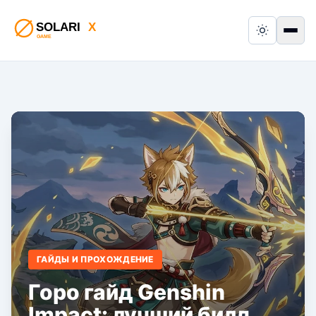
Switch to
Пер
ГАЙДЫ И ПРОХОЖДЕНИЕ
Горо гайд Genshin
Impact: лучший билд,