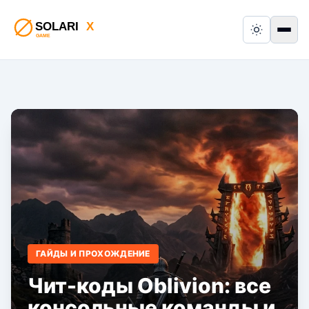
Switch to
Пер
ГАЙДЫ И ПРОХОЖДЕНИЕ
Чит-коды Oblivion: все
консольные команды и