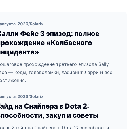
 августа, 2026
/
Solarix
Салли Фейс 3 эпизод: полное
прохождение «Колбасного
инцидента»
ошаговое прохождение третьего эпизода Sally
ace — коды, головоломки, лабиринт Ларри и все
остижения.
 августа, 2026
/
Solarix
Гайд на Снайпера в Dota 2:
способности, закуп и советы
олный гайд на Снайпера в Dota 2: способности,