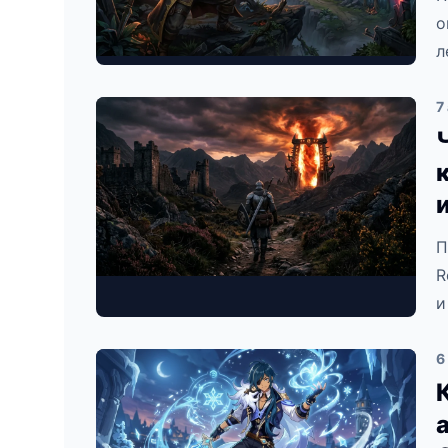
о
л
7
П
R
и
6