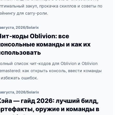
птимальный закуп, прокачка скиллов и советы по
ейнингу для carry-роли.
 августа, 2026
/
Solarix
Чит-коды Oblivion: все
консольные команды и как их
использовать
олный список чит-кодов для Oblivion и Oblivion
emastered: как открыть консоль, ввести команды
 избежать ошибок.
 августа, 2026
/
Solarix
Кэйа — гайд 2026: лучший билд,
артефакты, оружие и команды в