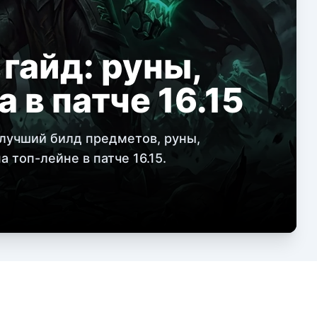
гайд: руны,
а в патче 16.15
 лучший билд предметов, руны,
 топ-лейне в патче 16.15.