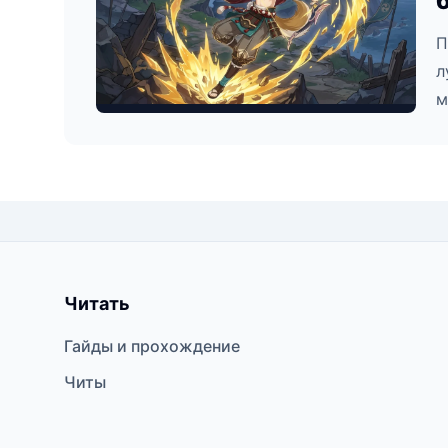
П
л
м
Читать
Гайды и прохождение
Читы