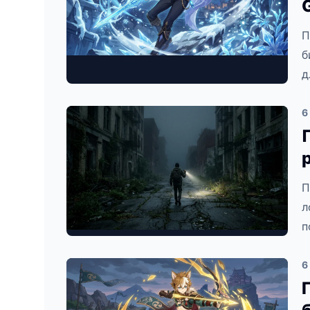
П
б
д
6
П
л
п
6