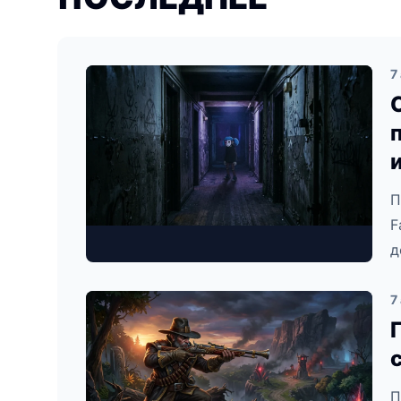
7
П
F
д
7
П