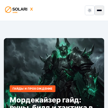
Switch to
Пер
ГАЙДЫ И ПРОХОЖДЕНИЕ
Мордекайзер гайд:
руны, билд и тактика в