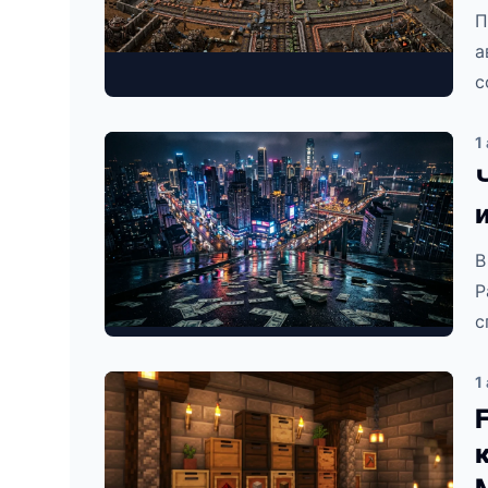
П
а
с
1
В
Р
с
1