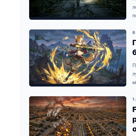
л
п
6
П
л
м
1