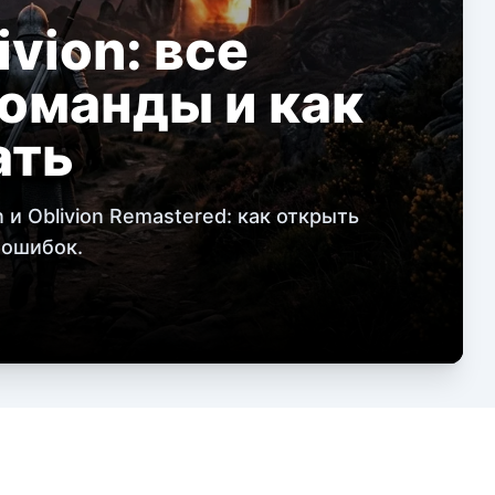
vion: все
оманды и как
ать
 и Oblivion Remastered: как открыть
 ошибок.