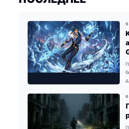
6
П
б
д
6
П