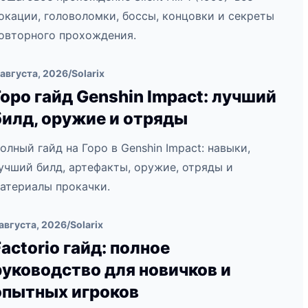
окации, головоломки, боссы, концовки и секреты
овторного прохождения.
 августа, 2026
/
Solarix
Горо гайд Genshin Impact: лучший
билд, оружие и отряды
олный гайд на Горо в Genshin Impact: навыки,
учший билд, артефакты, оружие, отряды и
атериалы прокачки.
 августа, 2026
/
Solarix
Factorio гайд: полное
руководство для новичков и
опытных игроков