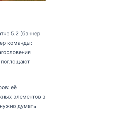
тче 5.2 (баннер
гер команды:
агословения
и поглощают
ов: её
жных элементов в
 нужно думать