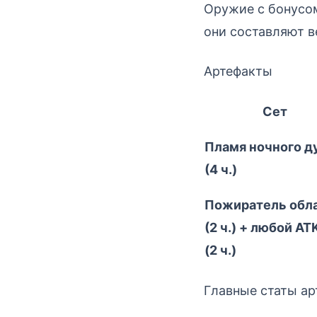
Оружие с бонусом
они составляют в
Артефакты
Сет
Пламя ночного д
(4 ч.)
Пожиратель обл
(2 ч.) + любой A
(2 ч.)
Главные статы ар