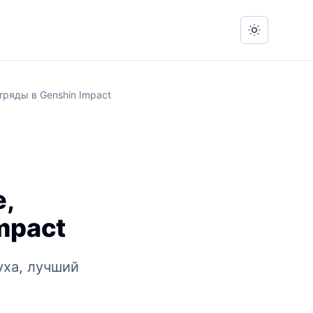
Switch to 
тряды в Genshin Impact
,
mpact
уха, лучший