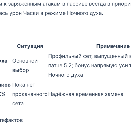
 к заряженным атакам в пассиве всегда в приор
есь урон Часки в режиме Ночного духа.
Ситуация
Примечание
Профильный сет, выпущенный в
уха
Основной
патче 5.2; бонус напрямую уси
выбор
Ночного духа
аков
Пока нет
TK%
прокачанного
Надёжная временная замена
сета
тефактов