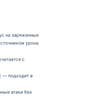
ус на заряженные
источником урона
очетается с
с — подходит в
нные атаки без