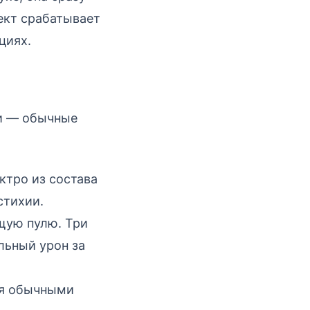
фект срабатывает
циях.
ри — обычные
ктро из состава
стихии.
щую пулю. Три
льный урон за
тся обычными