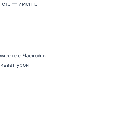
итете — именно
месте с Чаской в
ливает урон