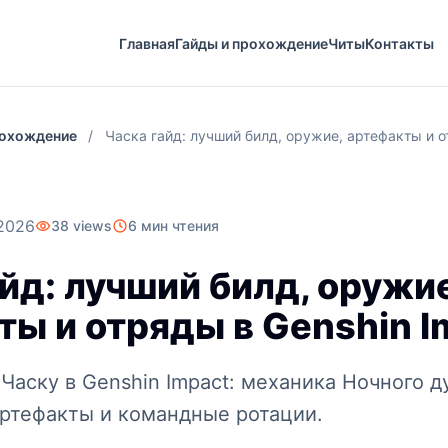
Главная
Гайды и прохождение
Читы
Контакты
рохождение
/
Часка гайд: лучший билд, оружие, артефакты и о
2026
38 views
6 мин чтения
йд: лучший билд, оружие
ты и отряды в Genshin I
Часку в Genshin Impact: механика Ночного д
артефакты и командные ротации.