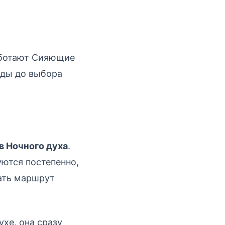
работают Сияющие
нды до выбора
в Ночного духа
.
уются постепенно,
ать маршрут
ухе, она сразу