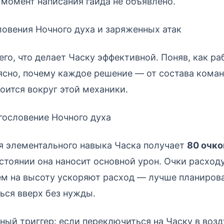
 момент написания гайда не объявлено.
овения Ночного духа и заряженных атак
его, что делает Часку эффективной. Поняв, как 
 ясно, почему каждое решение — от состава кома
оится вокруг этой механики.
гословение Ночного духа
я элементального навыка Часка получает
80 очко
стоянии она наносит основной урон. Очки расход
ём на высоту ускоряют расход — лучше планиров
ться вверх без нужды.
ный триггер: если переключиться на Часку в возд