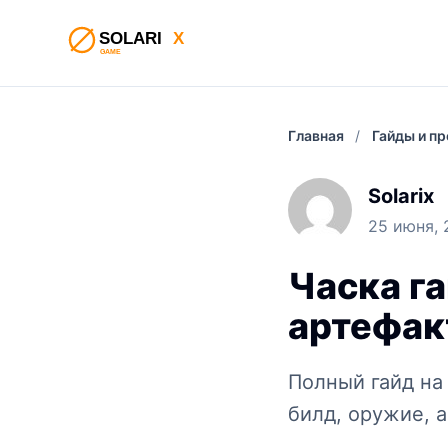
Главная
/
Гайды и п
Solarix
25 июня, 
Часка га
артефак
Полный гайд на 
билд, оружие, 