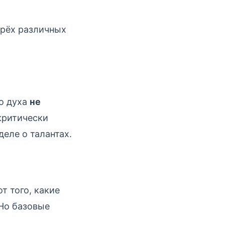
трёх различных
го духа
не
 критически
деле о талантах.
т того, какие
 Но базовые