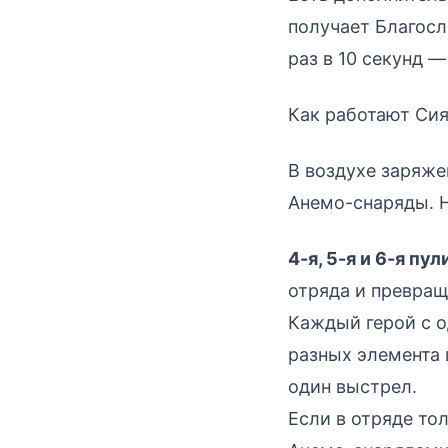
получает Благосл
раз в 10 секунд 
Как работают Си
В воздухе заряже
Анемо-снаряды. Н
4-я, 5-я и 6-я пул
отряда и превра
Каждый герой с о
разных элемента 
один выстрел.
Если в отряде то