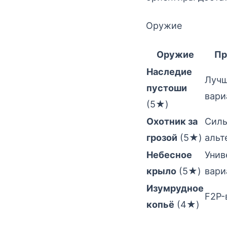
Оружие
Оружие
Пр
Наследие
Луч
пустоши
вари
(5★)
Охотник за
Силь
грозой
(5★)
альт
Небесное
Унив
крыло
(5★)
вари
Изумрудное
F2P-
копьё
(4★)