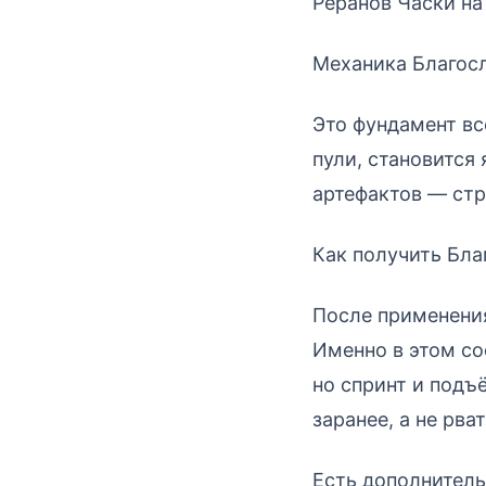
Реранов Часки на
Механика Благосл
Это фундамент вс
пули, становится
артефактов — стр
Как получить Бла
После применени
Именно в этом со
но спринт и подъ
заранее, а не рва
Есть дополнитель