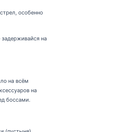
стрел, особенно
е задерживайся на
ило на всём
ксессуаров на
ед боссами.
и (пустыня)