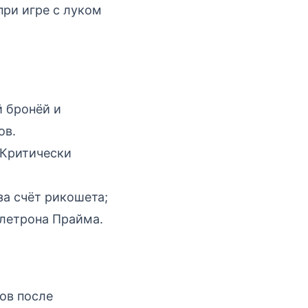
при игре с луком
 бронёй и
ов.
 Критически
за счёт рикошета;
летрона Прайма.
ов после