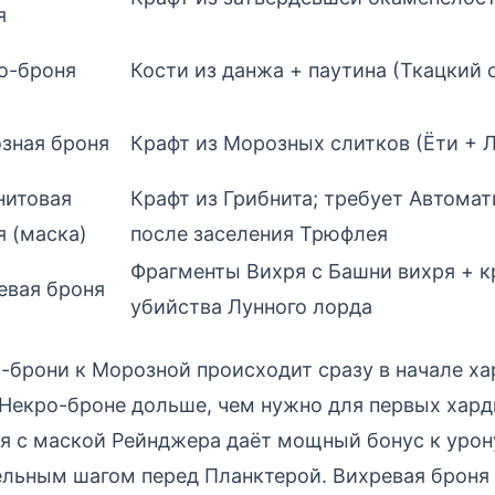
я
о-броня
Кости из данжа + паутина (Ткацкий 
зная броня
Крафт из Морозных слитков (Ёти + 
нитовая
Крафт из Грибнита; требует Автома
я (маска)
после заселения Трюфлея
Фрагменты Вихря с Башни вихря + к
евая броня
убийства Лунного лорда
-брони к Морозной происходит сразу в начале х
Некро-броне дольше, чем нужно для первых хард
я с маской Рейнджера даёт мощный бонус к урону
ельным шагом перед Планктерой. Вихревая броня