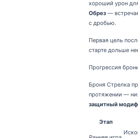
хороший урон для
Обрез
— встречае
с дробью.
Первая цель посл
старте дольше не
Прогрессия брони
Броня Стрелка пр
протяжении — низ
защитный модиф
Этап
Иско
Ранняя игра