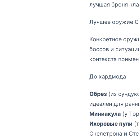
лучшая броня клас
Лучшее оружие С
Конкретное оружи
боссов и ситуаци
контекста примен
До хардмода
Обрез
(из сундук
идеален для ранн
Миниакула
(у То
Ихоровые пули
(т
Скелетрона и Сте