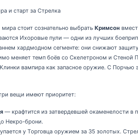
а и старт за Стрелка
 мира стоит сознательно выбрать
Кримсон
вмест
ваются Ихоровые пули — одни из лучших боеприп
ннем хардмодном сегменте: они снижают защиту 
имо меняет темп боёв со Скелетроном и Стеной П
Клинки вампира как запасное оружие. С Порчью э
три вещи имеют приоритет:
я
— крафтится из затвердевшей окаменелости в 
о Некро-брони.
упается у Торговца оружием за 35 золотых. Стре