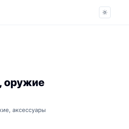
Switch to 
я, оружие
ужие, аксессуары