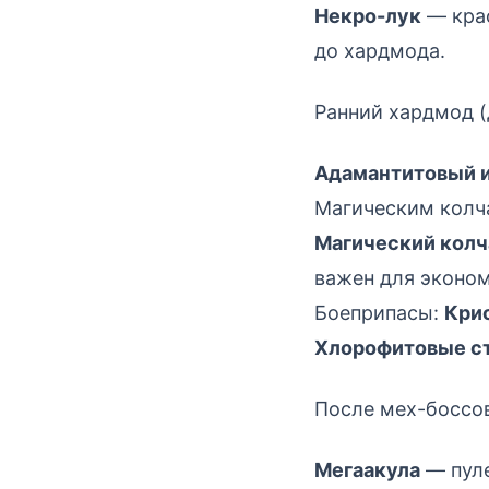
Некро-лук
— краф
до хардмода.
Ранний хардмод (
Адамантитовый и
Магическим колча
Магический колч
важен для эконом
Боеприпасы:
Кри
Хлорофитовые с
После мех-боссо
Мегаакула
— пуле