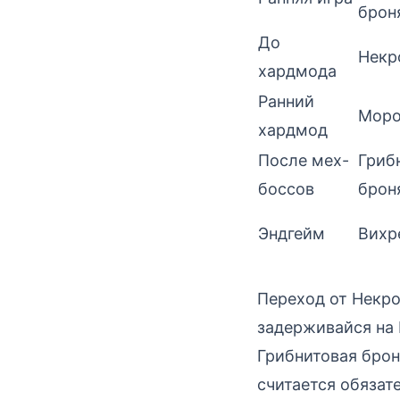
брон
До
Некр
хардмода
Ранний
Моро
хардмод
После мех-
Гриб
боссов
брон
Эндгейм
Вихр
Переход от Некро
задерживайся на 
Грибнитовая брон
считается обязат