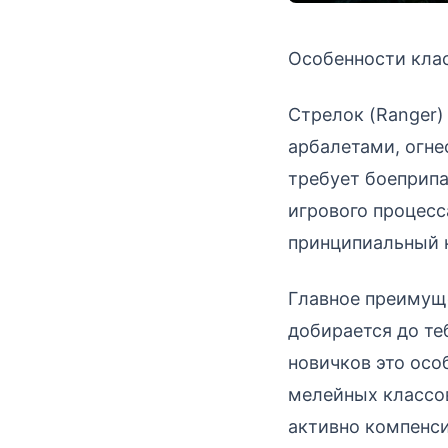
Особенности клас
Стрелок (Ranger) 
арбалетами, огн
требует боеприпа
игрового процесс
принципиальный к
Главное преимуще
добирается до те
новичков это осо
мелейных классо
активно компенси