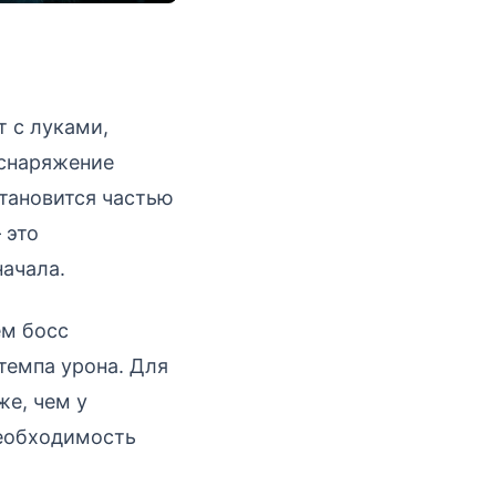
т с луками,
 снаряжение
становится частью
 это
ачала.
ем босс
темпа урона. Для
же, чем у
необходимость