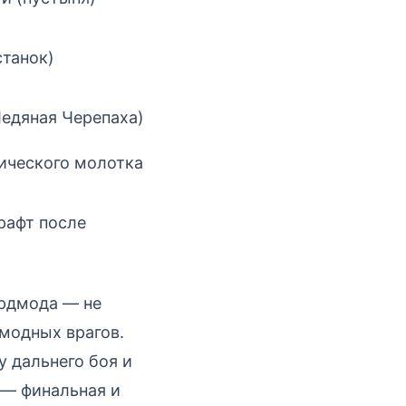
станок)
Ледяная Черепаха)
тического молотка
рафт после
ардмода — не
модных врагов.
 дальнего боя и
 — финальная и