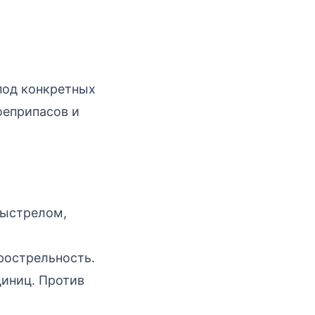
под конкретных
оеприпасов и
выстрелом,
рострельность.
диниц. Против