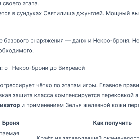
 своего этапа.
тся в сундуках Святилища джунглей. Мощный вы
е базового снаряжения — данж и Некро-броня. Н
обходимого.
: от Некро-брони до Вихревой
огрессирует чётко по этапам игры. Главное прав
кая защита класса компенсируется перековкой а
икатор
и применением Зелья железной кожи пер
Броня
Как получить
паемая
Крафт из затвердевшей окаменелост