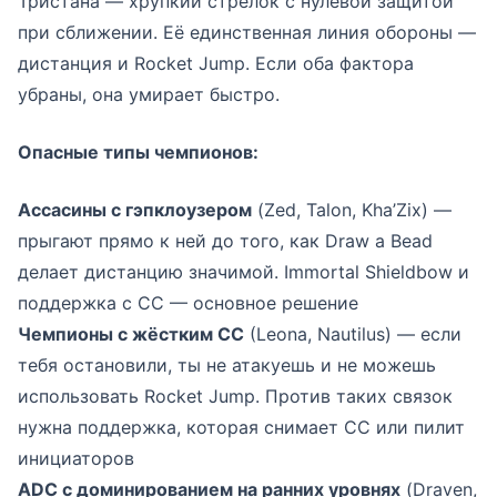
Тристана — хрупкий стрелок с нулевой защитой
при сближении. Её единственная линия обороны —
дистанция и Rocket Jump. Если оба фактора
убраны, она умирает быстро.
Опасные типы чемпионов:
Ассасины с гэпклоузером
(Zed, Talon, Kha’Zix) —
прыгают прямо к ней до того, как Draw a Bead
делает дистанцию значимой. Immortal Shieldbow и
поддержка с CC — основное решение
Чемпионы с жёстким CC
(Leona, Nautilus) — если
тебя остановили, ты не атакуешь и не можешь
использовать Rocket Jump. Против таких связок
нужна поддержка, которая снимает CC или пилит
инициаторов
ADC с доминированием на ранних уровнях
(Draven,