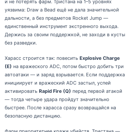
и не потерять фарм. Тристана на 1–5 уровнях
уязвима: Draw a Bead ещё не дала значительной
дальности, а без предметов Rocket Jump —
единственный инструмент экстренного выхода.
Держись за своим поддержкой, не заходи в кусты
без разведки.
Харасс строится так: повесить
Explosive Charge
(E)
на вражеского ADC, потом быстро добить три
автоатаки — и заряд взрывается. Если поддержка
инициирует и вражеский ADC застыл, успей
активировать
Rapid Fire (Q)
перед первой атакой
— тогда четыре удара пройдут значительно
быстрее. После харасса сразу возвращайся на
безопасную дистанцию.
Фарм приоритетнее кражи убийств. Тристана —