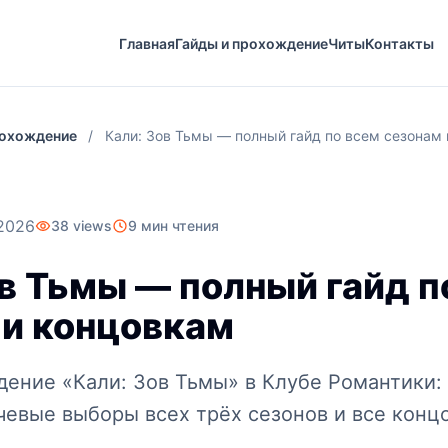
Главная
Гайды и прохождение
Читы
Контакты
рохождение
/
Кали: Зов Тьмы — полный гайд по всем сезонам
2026
38 views
9 мин чтения
ов Тьмы — полный гайд п
 и концовкам
ение «Кали: Зов Тьмы» в Клубе Романтики: 
чевые выборы всех трёх сезонов и все конц