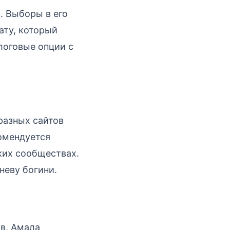
. Выборы в его
ату, который
логовые опции с
разных сайтов
комендуется
ких сообществах.
неву богини.
ов, Амала