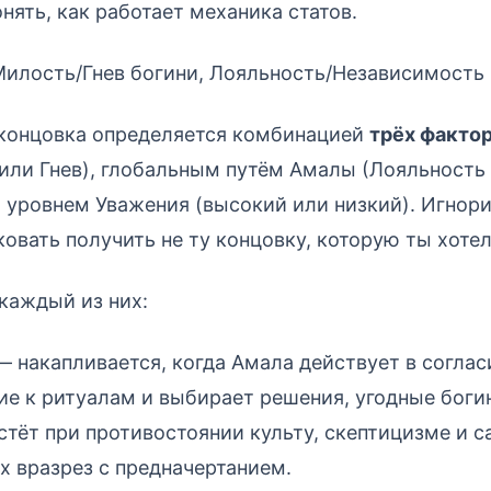
нять, как работает механика статов.
Милость/Гнев богини, Лояльность/Независимость
 концовка определяется комбинацией
трёх факто
или Гнев), глобальным путём Амалы (Лояльность
 уровнем Уважения (высокий или низкий). Игнор
ковать получить не ту концовку, которую ты хотел
 каждый из них:
 накапливается, когда Амала действует в соглас
ие к ритуалам и выбирает решения, угодные боги
тёт при противостоянии культу, скептицизме и 
х вразрез с предначертанием.