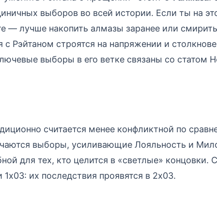
иничных выборов во всей истории. Если ты на это
ате — лучше накопить алмазы заранее или смирит
 с Рэйтаном строятся на напряжении и столкнове
лючевые выборы в его ветке связаны со статом 
диционно считается менее конфликтной по сравн
ечаются выборы, усиливающие Лояльность и Мило
ной для тех, кто целится в «светлые» концовки. 
 1х03: их последствия проявятся в 2х03.