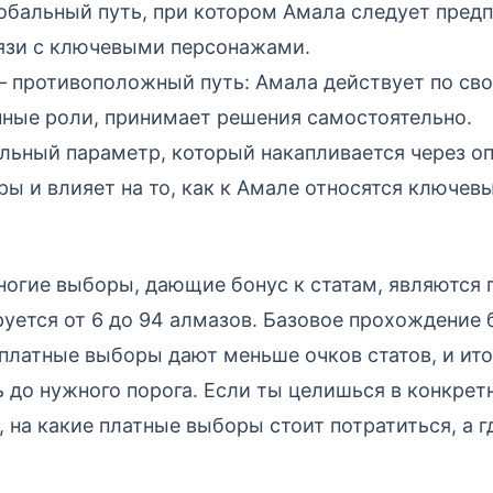
бальный путь, при котором Амала следует предп
язи с ключевыми персонажами.
 противоположный путь: Амала действует по св
нные роли, принимает решения самостоятельно.
льный параметр, который накапливается через о
ы и влияет на то, как к Амале относятся ключев
ногие выборы, дающие бонус к статам, являются
уется от 6 до 94 алмазов. Базовое прохождение 
платные выборы дают меньше очков статов, и ито
ь до нужного порога. Если ты целишься в конкре
, на какие платные выборы стоит потратиться, а 