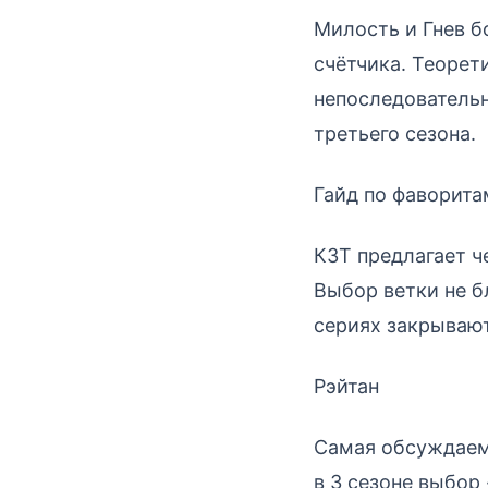
Милость и Гнев б
счётчика. Теорет
непоследовательн
третьего сезона.
Гайд по фаворита
КЗТ предлагает ч
Выбор ветки не б
сериях закрываю
Рэйтан
Самая обсуждаема
в 3 сезоне выбор