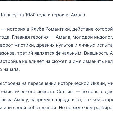
 Калькутта 1980 года и героиня Амала
 — история в Клубе Романтики, действие которо
 года. Главная героиня — Амала, молодой индолог
оворот мистики, древних культов и личных испыт
сезонов, третий является финальным. Внешность 
астройке не влияет на сюжет, а имя изменить не
о начала.
ыстроена на пересечении исторической Индии, м
о-мистического сюжета. Сеттинг — не просто де
шь за Амалу, напрямую определяют, на чьей стор
и или своей собственной. Но прежде чем разбир