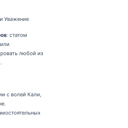
 и Уважение
ров
: статом
 или
ировать любой из
.
ии с волей Кали,
не.
самостоятельных