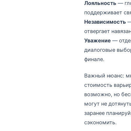
Лояльность
— гло
поддерживает св
Независимость
—
отвергает навяза
Уважение
— отде
диалоговые выбор
финале.
Важный нюанс: м
стоимость варьир
возможно, но бес
могут не дотянут
заранее планируй
сэкономить.