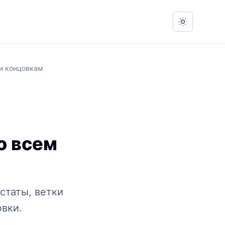
Switch to 
 и концовкам
о всем
статы, ветки
овки.