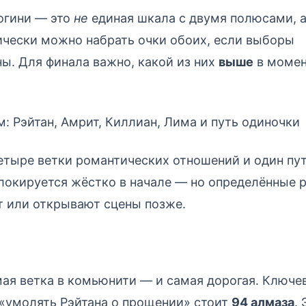
огини — это
не
единая шкала с двумя полюсами, а
ически можно набрать очки обоих, если выборы
ы. Для финала важно, какой из них
выше
в момен
м: Рэйтан, Амрит, Киллиан, Лима и путь одиночки
етыре ветки романтических отношений и один пут
локируется жёстко в начале — но определённые 
т или открывают сцены позже.
я ветка в комьюнити — и самая дорогая. Ключев
 «умолять Рэйтана о прощении» стоит
94 алмаза
.