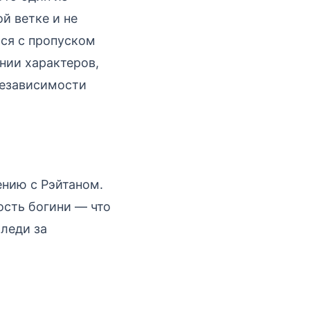
й ветке и не
ься с пропуском
нии характеров,
Независимости
ению с Рэйтаном.
сть богини — что
Следи за