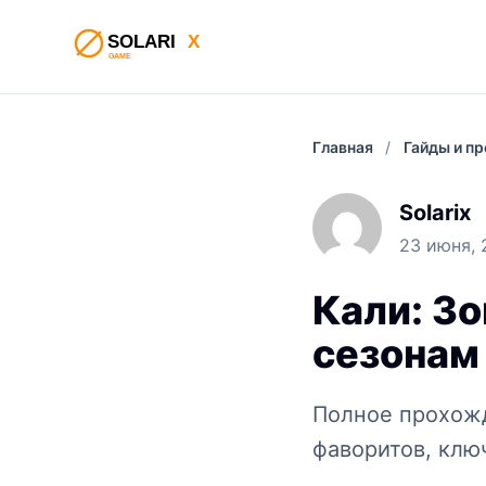
Главная
/
Гайды и п
Solarix
23 июня, 
Кали: З
сезонам
Полное прохожд
фаворитов, клю