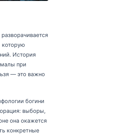
й разворачивается
, которую
аний. История
Амалы при
льзя — это важно
ифологии богини
корация: выборы,
оне она окажется
ать конкретные