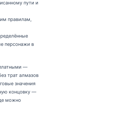
исанному пути и
оим правилам,
пределённые
ые персонажи в
 платными —
без трат алмазов
говые значения
тную концовку —
где можно