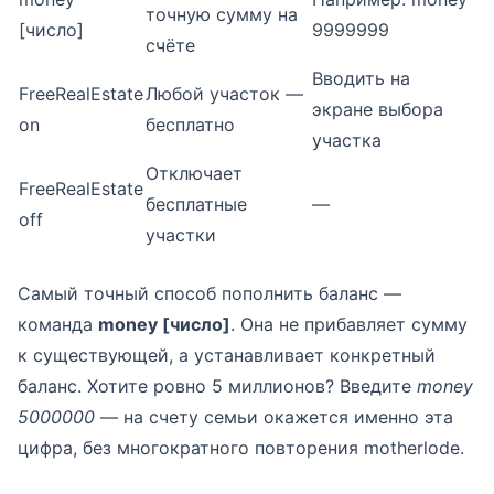
точную сумму на
[число]
9999999
счёте
Вводить на
FreeRealEstate
Любой участок —
экране выбора
on
бесплатно
участка
Отключает
FreeRealEstate
бесплатные
—
off
участки
Самый точный способ пополнить баланс —
команда
money [число]
. Она не прибавляет сумму
к существующей, а устанавливает конкретный
баланс. Хотите ровно 5 миллионов? Введите
money
5000000
— на счету семьи окажется именно эта
цифра, без многократного повторения motherlode.