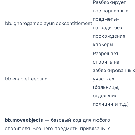
Разблокирует
все карьерные
предметы-
bb.ignoregameplayunlocksentitlement
награды без
прохождения
карьеры
Разрешает
строить на
заблокированны
bb.enablefreebuild
участках
(больницы,
отделения
полиции и т.д.)
bb.moveobjects
— базовый код для любого
строителя. Без него предметы привязаны к