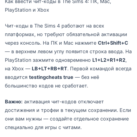
Как ввести чит-коды в The Sims 4: ПК, Mac,
PlayStation и Xbox
Чит-коды в The Sims 4 работают на всех
платформах, но требуют обязательной активации
через консоль. На ПК и Mac нажмите
Ctrl+Shift+C
— в верхнем левом углу появится строка ввода. На
PlayStation зажмите одновременно
L1+L2+R1+R2
,
на Xbox —
LB+LT+RB+RT
. Первой командой всегда
вводится
testingcheats true
— без неё
большинство кодов не сработает.
Важно:
активация чит-кодов отключает
достижения и трофеи в текущем сохранении. Если
они вам нужны — создайте отдельное сохранение
специально для игры с читами.