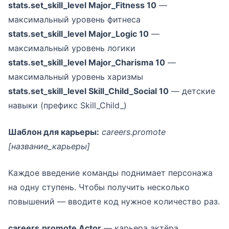
stats.set_skill_level Major_Fitness 10
—
максимальный уровень фитнеса
stats.set_skill_level Major_Logic 10
—
максимальный уровень логики
stats.set_skill_level Major_Charisma 10
—
максимальный уровень харизмы
stats.set_skill_level Skill_Child_Social 10
— детские
навыки (префикс Skill_Child_)
Шаблон для карьеры:
careers.promote
[название_карьеры]
Каждое введение команды поднимает персонажа
на одну ступень. Чтобы получить несколько
повышений — вводите код нужное количество раз.
careers.promote Actor
— карьера актёра