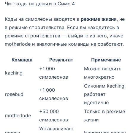
Чит-коды на деньги в Симс 4
Коды на симолеоны вводятся в
режиме жизни
, не
в режиме строительства. Если вы находитесь в
режиме строительства — выйдите из него, иначе
motherlode и аналогичные команды не сработают.
Команда
Результат
Примечание
+1 000
Можно вводить
kaching
симолеонов
многократно
Синоним kaching,
+1 000
rosebud
работает
симолеонов
идентично
+50 000
Только в режиме
motherlode
симолеонов
жизни
Устанавливает
money
Например: money