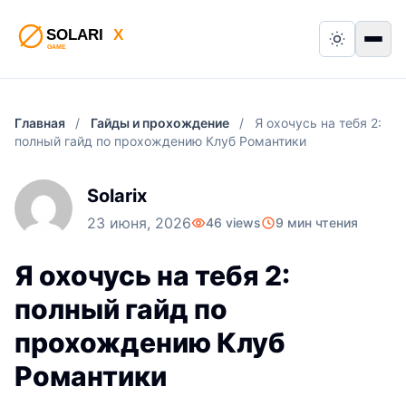
Switch to
Пер
Главная
/
Гайды и прохождение
/
Я охочусь на тебя 2:
полный гайд по прохождению Клуб Романтики
Solarix
23 июня, 2026
46 views
9 мин чтения
Я охочусь на тебя 2:
полный гайд по
прохождению Клуб
Романтики