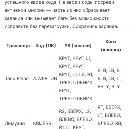
успешного ввода кода. Не вводи коды посреди
активной миссии — часть из них сбрасывает
задание или вызывает баги без возможности
исправить без перезагрузки. Сохранись заранее.
Xbox
Транспорт
Код (ПК)
PS (кнопки)
(кнопки)
КРУГ, КРУГ, L1,
КРУГ, КРУГ,
B, B, LB, B,
КРУГ, L1, L2, R1,
Танк Rhino
AIWPRTON
B, B, LB, LT,
ТРЕУГОЛЬНИК,
RB, Y, B, Y
КРУГ,
ТРЕУГОЛЬНИК
RT, ВВЕРХ,
R2, ВВЕРХ, L2,
LT, ВЛЕВО,
ВЛЕВО, ВЛЕВО,
Лимузин
KRIJEBR
ВЛЕВО, RB,
R1, L1, КРУГ,