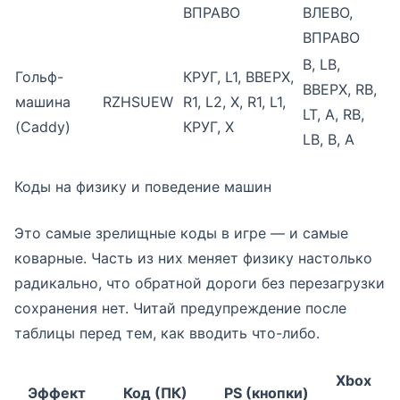
ВПРАВО
ВЛЕВО,
ВПРАВО
B, LB,
Гольф-
КРУГ, L1, ВВЕРХ,
ВВЕРХ, RB,
машина
RZHSUEW
R1, L2, X, R1, L1,
LT, A, RB,
(Caddy)
КРУГ, X
LB, B, A
Коды на физику и поведение машин
Это самые зрелищные коды в игре — и самые
коварные. Часть из них меняет физику настолько
радикально, что обратной дороги без перезагрузки
сохранения нет. Читай предупреждение после
таблицы перед тем, как вводить что-либо.
Xbox
Эффект
Код (ПК)
PS (кнопки)