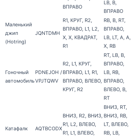
LB, B,
ВПРАВО
ВПРАВО
R1, КРУГ, R2,
RB, B, RT,
Маленький
ВПРАВО, L1, L2,
ВПРАВО,
джип
JQNTDMH
X, X, КВАДРАТ,
LB, LT, A, A,
(Hotring)
R1
X, RB
RT, LB, B,
R2, L1, КРУГ,
ВПРАВО,
Гоночный
PDNEJOH /
ВПРАВО, L1, R1,
LB, RB,
автомобиль
VPJTQWV
ВПРАВО, ВЛЕВО,
ВПРАВО,
КРУГ, R2
ВЛЕВО, B,
RT
ВНИЗ, RT,
ВНИЗ, R2, ВНИЗ,
ВНИЗ, RB,
R1, L2, ВЛЕВО,
LT, ВЛЕВО,
Катафалк
AQTBCODX
R1, L1, ВЛЕВО,
RB, LB,