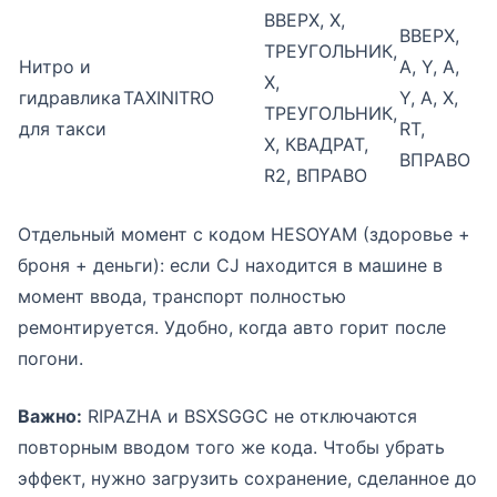
ВВЕРХ, X,
ВВЕРХ,
ТРЕУГОЛЬНИК,
Нитро и
A, Y, A,
X,
гидравлика
TAXINITRO
Y, A, X,
ТРЕУГОЛЬНИК,
для такси
RT,
X, КВАДРАТ,
ВПРАВО
R2, ВПРАВО
Отдельный момент с кодом HESOYAM (здоровье +
броня + деньги): если CJ находится в машине в
момент ввода, транспорт полностью
ремонтируется. Удобно, когда авто горит после
погони.
Важно:
RIPAZHA и BSXSGGC не отключаются
повторным вводом того же кода. Чтобы убрать
эффект, нужно загрузить сохранение, сделанное до