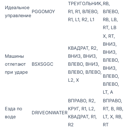
ТРЕУГОЛЬНИК,
RB,
Идеальное
PGGOMOY
R1, R1, ВЛЕВО,
ВЛЕВО,
управление
R1, L1, R2, L1
RB, LB,
RT, LB
X, RT,
ВНИЗ,
КВАДРАТ, R2,
ВНИЗ,
Машины
ВНИЗ, ВНИЗ,
ВЛЕВО,
отлетают
BSXSGGC
ВЛЕВО, ВНИЗ,
ВНИЗ,
при ударе
ВЛЕВО, ВЛЕВО,
ВЛЕВО,
L2, X
ВЛЕВО,
LT, A
ВПРАВО, R2,
ВПРАВО,
Езда по
КРУГ, R1, L2,
RT, B, RB,
DRIVEONWATER
воде
КВАДРАТ, R1,
LT, X, RB,
R2
RT