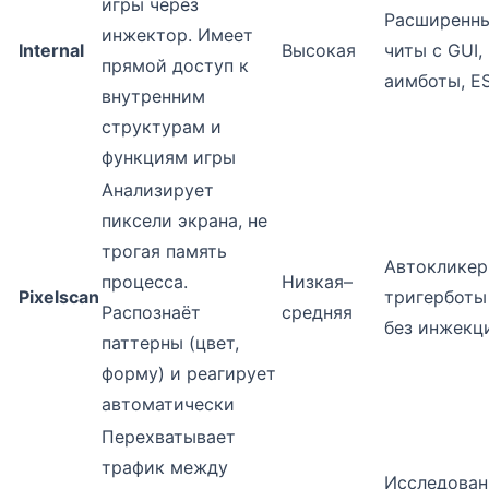
игры через
Расширенн
инжектор. Имеет
Internal
Высокая
читы с GUI,
прямой доступ к
аимботы, E
внутренним
структурам и
функциям игры
Анализирует
пиксели экрана, не
трогая память
Автокликер
процесса.
Низкая–
Pixelscan
тригерботы
Распознаёт
средняя
без инжекц
паттерны (цвет,
форму) и реагирует
автоматически
Перехватывает
трафик между
Исследован