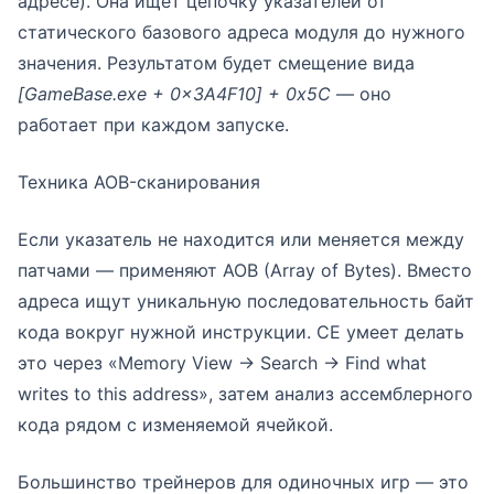
адресе). Она ищет цепочку указателей от
статического базового адреса модуля до нужного
значения. Результатом будет смещение вида
[GameBase.exe + 0x3A4F10] + 0x5C
— оно
работает при каждом запуске.
Техника AOB-сканирования
Если указатель не находится или меняется между
патчами — применяют AOB (Array of Bytes). Вместо
адреса ищут уникальную последовательность байт
кода вокруг нужной инструкции. CE умеет делать
это через «Memory View → Search → Find what
writes to this address», затем анализ ассемблерного
кода рядом с изменяемой ячейкой.
Большинство трейнеров для одиночных игр — это