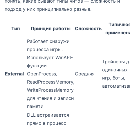
понять, какие бывают типы читов — сложность и
подход у них принципиально разные.
Типично
Тип
Принцип работы
Сложность
применен
Работает снаружи
процесса игры.
Использует WinAPI-
Трейнеры д
функции
одиночных
External
OpenProcess,
Средняя
игр, боты,
ReadProcessMemory,
автоматиза
WriteProcessMemory
для чтения и записи
памяти
DLL встраивается
прямо в процесс