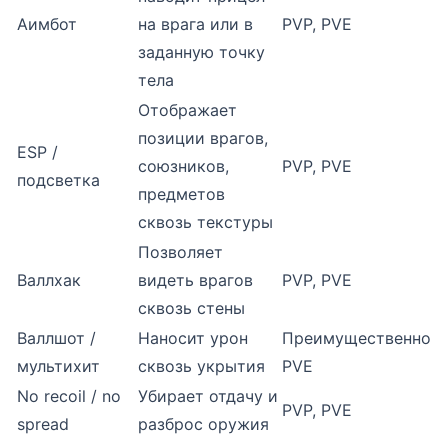
Аимбот
на врага или в
PVP, PVE
заданную точку
тела
Отображает
позиции врагов,
ESP /
союзников,
PVP, PVE
подсветка
предметов
сквозь текстуры
Позволяет
Валлхак
видеть врагов
PVP, PVE
сквозь стены
Валлшот /
Наносит урон
Преимущественно
мультихит
сквозь укрытия
PVE
No recoil / no
Убирает отдачу и
PVP, PVE
spread
разброс оружия