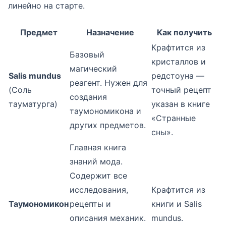
линейно на старте.
Предмет
Назначение
Как получить
Крафтится из
Базовый
кристаллов и
магический
Salis mundus
редстоуна —
реагент. Нужен для
(Соль
точный рецепт
создания
тауматурга)
указан в книге
таумономикона и
«Странные
других предметов.
сны».
Главная книга
знаний мода.
Содержит все
исследования,
Крафтится из
Таумономикон
рецепты и
книги и Salis
описания механик.
mundus.