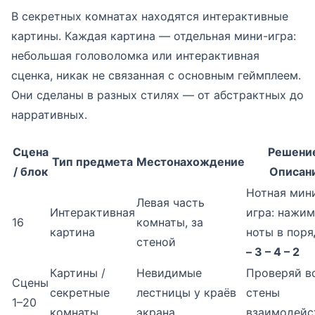
В секретных комнатах находятся интерактивные
картины. Каждая картина — отдельная мини-игра:
небольшая головоломка или интерактивная
сценка, никак не связанная с основным геймплеем.
Они сделаны в разных стилях — от абстрактных до
нарративных.
Сцена
Решение
Тип предмета
Местонахождение
/ блок
Описан
Нотная мин
Левая часть
Интерактивная
игра: нажим
16
комнаты, за
картина
ноты в пор
стеной
– 3 – 4 – 2
Картины /
Невидимые
Проверяй в
Сцены
секретные
лестницы у краёв
стены
1–20
комнаты
экрана
взаимодейс