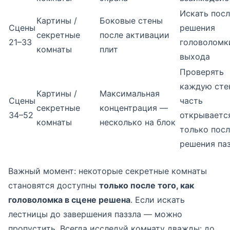
Искать пос
Картины /
Боковые стены
Сцены
решения
секретные
после активации
21–33
головоломк
комнаты
плит
выхода
Проверять
каждую сте
Картины /
Максимальная
Сцены
часть
секретные
концентрация —
34–52
открываетс
комнаты
несколько на блок
только пос
решения па
Важный момент: некоторые секретные комнаты
становятся доступны
только после того, как
головоломка в сцене решена
. Если искать
лестницы до завершения паззла — можно
пропустить. Всегда исследуй комнату дважды: до