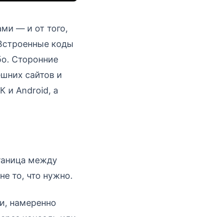
ми — и от того,
 Встроенные коды
бо. Сторонние
шних сайтов и
 и Android, а
утаница между
е то, что нужно.
и, намеренно