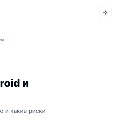
Switch to 
ры
roid и
id и какие риски