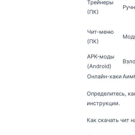
Трейнеры
Руч
(ПК)
Чит-меню
Моды
(ПК)
APK-моды
Взло
(Android)
Онлайн-хаки
Аимб
Определитесь, ка
инструкции.
Как скачать чит 