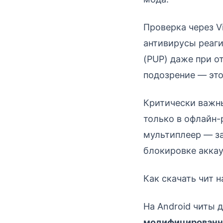
Проверка через V
антивирусы реаг
(PUP) даже при о
подозрение — это
Критически важн
только в офлайн-
мультиплеер — за
блокировке аккау
Как скачать чит 
На Android читы 
модифицированн