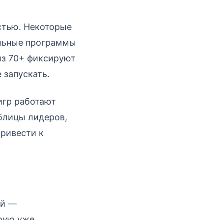
остью. Некоторые
ельные программы
из 70+ фиксируют
 запускать.
игр работают
блицы лидеров,
ривести к
ый —
орую уже