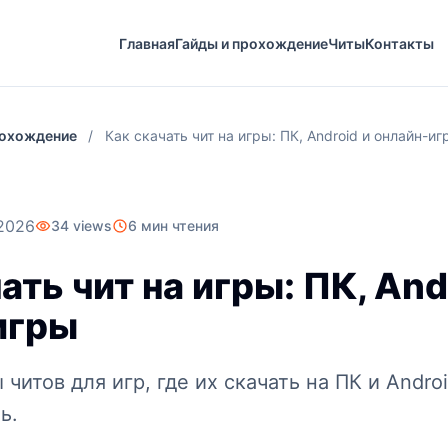
Главная
Гайды и прохождение
Читы
Контакты
рохождение
/
Как скачать чит на игры: ПК, Android и онлайн-иг
2026
34 views
6 мин чтения
ать чит на игры: ПК, And
игры
читов для игр, где их скачать на ПК и Andro
ь.