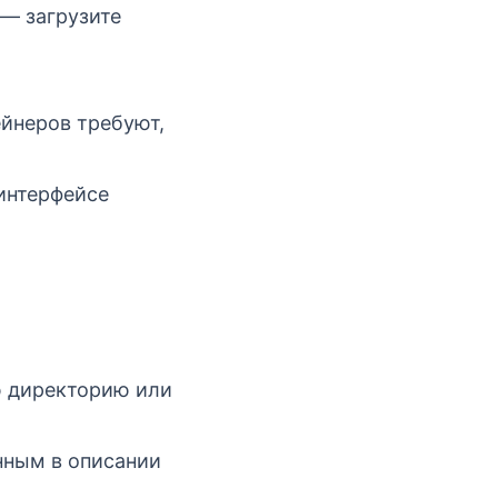
 — загрузите
ейнеров требуют,
интерфейсе
ю директорию или
нным в описании