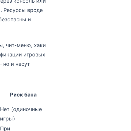
через консоль или
. Ресурсы вроде
безопасны и
ы, чит-меню, хаки
ификации игровых
 но и несут
Риск бана
Нет (одиночные
игры)
При