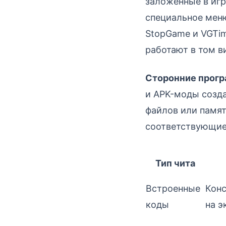
заложенные в игр
специальное меню
StopGame и VGTim
работают в том в
Сторонние прог
и APK-моды созд
файлов или памят
соответствующие
Тип чита
Встроенные
Кон
коды
на э