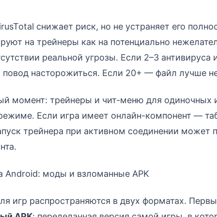
irusTotal снижает риск, но не устраняет его полн
ируют на трейнеры как на потенциально нежелат
тсутствии реальной угрозы. Если 2–3 антивируса 
 повод насторожиться. Если 20+ — файл лучше не
ый момент: трейнеры и чит-меню для одиночных 
режиме. Если игра имеет онлайн-компонент — та
пуск трейнера при активном соединении может п
нта.
на Android: моды и взломанные APK
для игр распространяются в двух форматах. Перв
ый APK
: переделанная версия самой игры, в кот