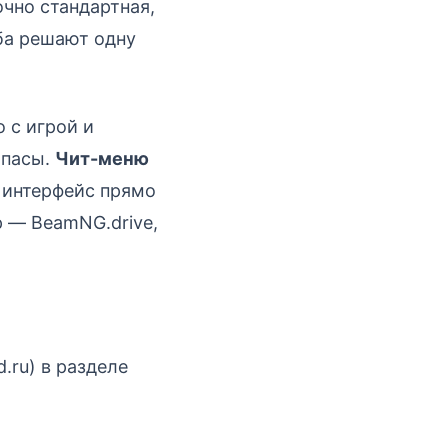
очно стандартная,
ба решают одну
 с игрой и
ипасы.
Чит-меню
 интерфейс прямо
р — BeamNG.drive,
.ru) в разделе