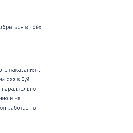
обраться в трёх
ого наказания»,
м раз в 0,9
и параллельно
нно и не
он работает в