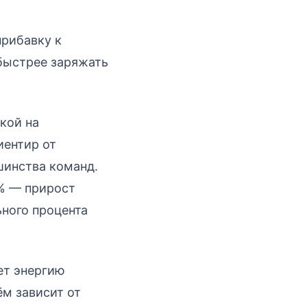
прибавку к
 быстрее заряжать
кой на
иентир от
шинства команд.
% — прирост
ьного процента
ет энергию
м зависит от