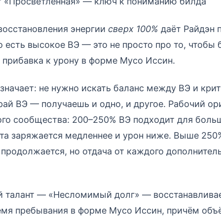
т «Просветлённая» — ключ к пониманию билда
восстановления энергии
сверх 100%
даёт Райдэн 
о есть высокое ВЭ — это не просто про то, чтобы
я прибавка к урону в форме Мусо Иссин.
означает: не нужно искать баланс между ВЭ и крит
рай ВЭ — получаешь и одно, и другое. Рабочий ор
ого сообщества: 200–250% ВЭ подходит для боль
та заряжается медленнее и урон ниже. Выше 250
продолжается, но отдача от каждого дополнител
й талант — «Несломимый долг» — восстанавлива
мя пребывания в форме Мусо Иссин, причём объё