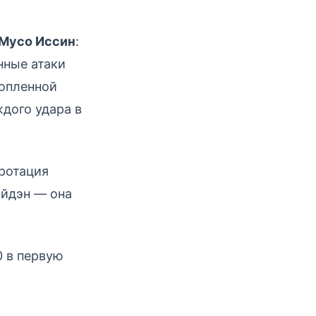
Мусо Иссин
:
нные атаки
копленной
дого удара в
ротация
айдэн — она
0 в первую