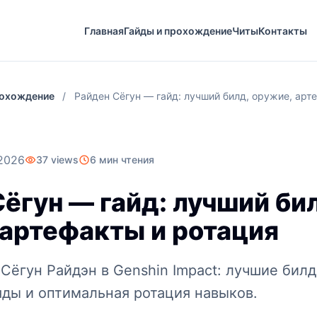
Главная
Гайды и прохождение
Читы
Контакты
рохождение
/
Райден Сёгун — гайд: лучший билд, оружие, арт
2026
37 views
6 мин чтения
ёгун — гайд: лучший би
 артефакты и ротация
 Сёгун Райдэн в Genshin Impact: лучшие бил
яды и оптимальная ротация навыков.