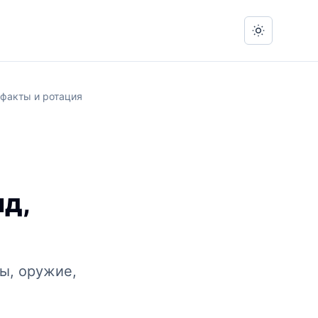
Switch to 
ефакты и ротация
лд,
ды, оружие,