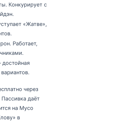
ьты. Конкурирует с
йдэн.
уступает «Жатве»,
нтов.
рон. Работает,
очниками.
— достойная
 вариантов.
есплатно через
 Пассивка даёт
жится на Мусо
Улову» в