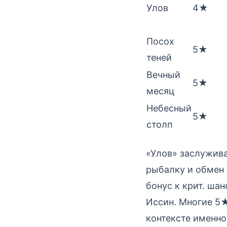
Улов
4★
Посох
5★
теней
Вечный
5★
месяц
Небесный
5★
столп
«Улов» заслужива
рыбалку и обмен 
бонус к крит. шан
Иссин. Многие 5★
контексте именно