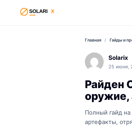
Главная
/
Гайды и п
Solarix
25 июня, 
Райден С
оружие,
Полный гайд на
артефакты, отр