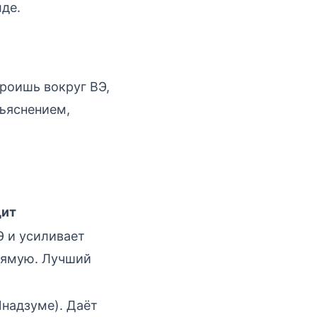
лде.
роишь вокруг ВЭ,
ъяснением,
дит
Э и усиливает
рямую. Лучший
Инадзуме). Даёт