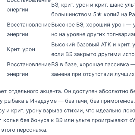
ВЭ, крит. урон и крит. шанс ул
энергии
большинством 5★ копий на Ра
Восстановление
Высокое ВЭ, хороший урон — 
энергии
но на уровне других топ-вариа
Высокий базовый ATK и крит. у
Крит. урон
если ВЭ закрыто другими ист
Восстановление
ВЭ в базе, хорошая пассивка 
энергии
замена при отсутствии лучших
ет отдельного акцента. Он доступен абсолютно б
у рыбака в Инадзуме — без гачи, без примогемов.
су и крит. урону взрыва стихии, что идеально ло
 копья без бонуса к ВЭ или ульте проигрывают «
 этого персонажа.