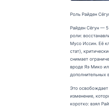
Роль Райден Сёгун
Райден Сёгун — 
роли: восстанавл
Мусо Иссин. Её к
стат), критически
снимает ограниче
вроде Яэ Мико ил
дополнительных в
Это освобождает 
изменение, котор
коротко: взял Ра