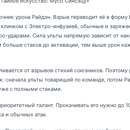
Тайное искусство: Мусо Синсэцу»
очник урона Райдэн. Взрыв переводит её в форму
 клинком с Электро-инфузией, обычные и заряже
ро-ударами. Сила ульты напрямую зависит от на
больше стаков до активации, тем выше урон каж
ивается от взрывов стихий союзников. Поэтому 
к: сначала ульты товарищей по команде, потом Р
уже с полными стаками.
риоритетный талант. Прокачивать его нужно до 1
ка и обычных атак.