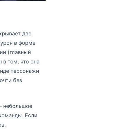
крывает две
 урон в форме
ии (главный
 в том, что она
анде персонажи
очти без
 — небольшое
 команды. Если
ов.