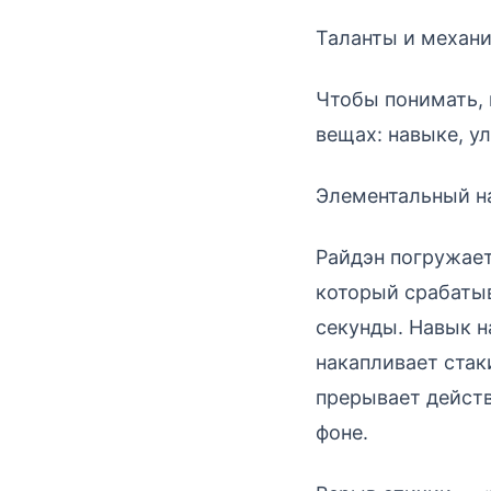
Таланты и механи
Чтобы понимать, 
вещах: навыке, у
Элементальный н
Райдэн погружает
который срабатыв
секунды. Навык н
накапливает ста
прерывает действ
фоне.