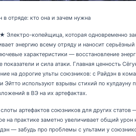
 в отряде: кто она и зачем нужна
5★ Электро-копейщица, которая одновременно за
ивает энергию всему отряду и наносит серьёзный
лючевые характеристики — восстановление энерг
е показатели и сила атаки. Главная ценность Сёгун
ние на дорогие ульты союзников: с Райдэн в ком
и Эйтто используют взрывы стихий по кулдауну п
ложений в ВЭ на их артефактах.
слоты артефактов союзников для других статов
ое на практике заметно увеличивает общий урон
йдэн — забудь про проблемы с ультами у союзник