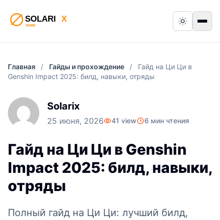
Switch to
Пер
Главная
/
Гайды и прохождение
/
Гайд на Ци Ци в
Genshin Impact 2025: билд, навыки, отряды
Solarix
25 июня, 2026
41 view
6 мин чтения
Гайд на Ци Ци в Genshin
Impact 2025: билд, навыки,
отряды
Полный гайд на Ци Ци: лучший билд,