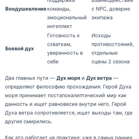
поддержка
Взаимодействие
Воодушевление
команды,
с NPC, доверие
эмоциональный
экипажа
интеллект
Готовность к
Исходы
схваткам,
противостояний,
Боевой дух
уверенность в
отдельные
себе
сцены 2 сезона
Два главных пути —
Дух моря
и
Дух ветра
—
определяют философию прохождения. Герой Духа
моря принимает постапокалиптический мир как
данность и ищет равновесие внутри него. Герой
Духа ветра сопротивляется, ищет выходы там, где
другие смирились.
Как это работает на практике: уже в самых ранних