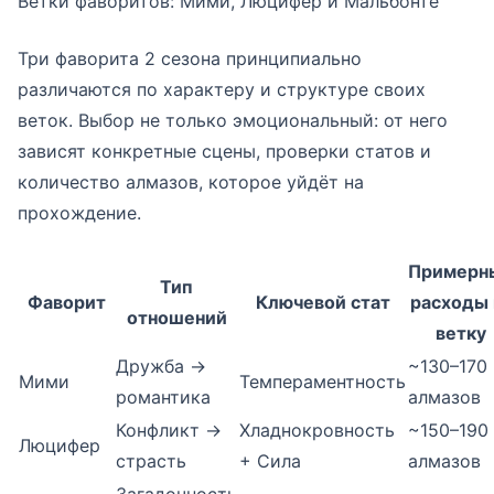
Ветки фаворитов: Мими, Люцифер и Мальбонте
Три фаворита 2 сезона принципиально
различаются по характеру и структуре своих
веток. Выбор не только эмоциональный: от него
зависят конкретные сцены, проверки статов и
количество алмазов, которое уйдёт на
прохождение.
Примерн
Тип
Фаворит
Ключевой стат
расходы 
отношений
ветку
Дружба →
~130–170
Мими
Темпераментность
романтика
алмазов
Конфликт →
Хладнокровность
~150–190
Люцифер
страсть
+ Сила
алмазов