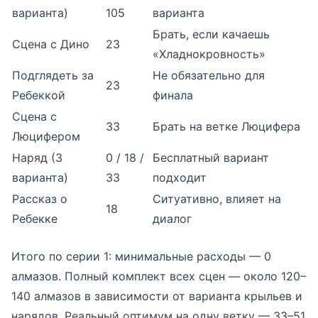
варианта)
105
варианта
Брать, если качаешь
Сцена с Дино
23
«Хладнокровность»
Подглядеть за
Не обязательно для
23
Ребеккой
финала
Сцена с
33
Брать на ветке Люцифера
Люцифером
Наряд (3
0 / 18 /
Бесплатный вариант
варианта)
33
подходит
Рассказ о
Ситуативно, влияет на
18
Ребекке
диалог
Итого по серии 1: минимальные расходы — 0
алмазов. Полный комплект всех сцен — около 120–
140 алмазов в зависимости от варианта крыльев и
нарядов. Реальный оптимум на одну ветку — 33–51