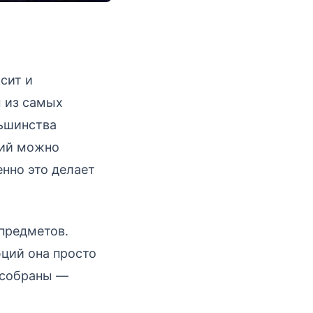
сит и
м из самых
льшинства
ний можно
нно это делает
предметов.
юций она просто
 собраны —