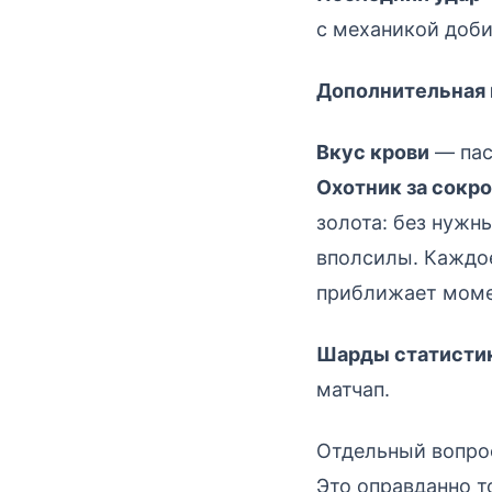
с механикой доби
Дополнительная 
Вкус крови
— пас
Охотник за сокр
золота: без нужн
вполсилы. Каждое
приближает момен
Шарды статисти
матчап.
Отдельный вопр
Это оправданно т