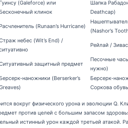
Гуинсу (Galeforce) или
Шапка Рабадон
Бесконечный клинок
Deathcap)
Нашептывател
Расчленитель (Runaan’s Hurricane)
(Nashor’s Toot
Страж небес (Wit’s End) /
Рейлай / Зива
ситуативно
Песочные час
Ситуативный защитный предмет
нужно)
Берсерк-наножники (Berserker’s
Берсерк-нано
Greaves)
Соркова обув
ится вокруг физического урона и эволюции Q. К
едмет против целей с большим запасом здоровья
ельный истинный урон каждой третьей атакой. Р