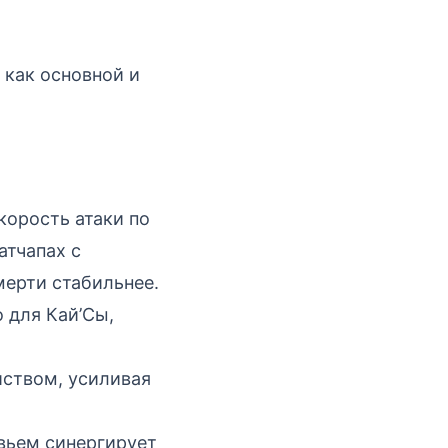
как основной и
корость атаки по
атчапах с
ерти стабильнее.
 для Кай’Сы,
ством, усиливая
вьем синергирует