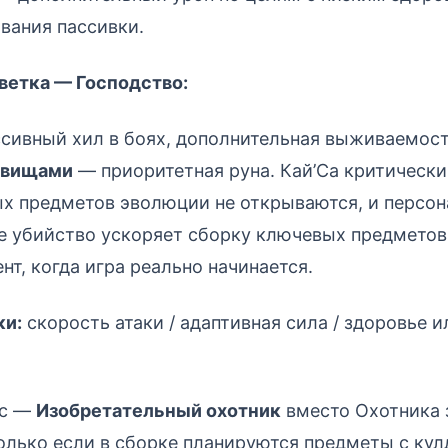
вания пассивки.
ветка — Господство:
сивный хил в боях, дополнительная выживаемост
овищами
— приоритетная руна. Кай’Са критически
ых предметов эволюции не открываются, и персо
 убийство ускоряет сборку ключевых предметов 
т, когда игра реально начинается.
ки:
скорость атаки / адаптивная сила / здоровье и
ос —
Изобретательный охотник
вместо Охотника 
олько если в сборке планируются предметы с ку