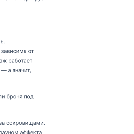
ь.
 зависима от
наж работает
— а значит,
ли броня под
за сокровищами.
лдауном эффекта