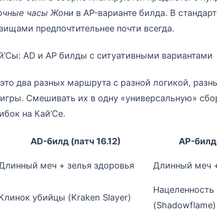
очные часы Жони
в AP-варианте билда. В стандар
вищами предпочтительнее почти всегда.
’Сы: AD и AP билды с ситуативными вариантами
это два разных маршрута с разной логикой, раз
игры. Смешивать их в одну «универсальную» сбо
бок на Кай’Се.
AD-билд (патч 16.12)
AP-билд 
Длинный меч + зелья здоровья
Длинный меч +
Нацеленность
Клинок убийцы (Kraken Slayer)
(Shadowflame)