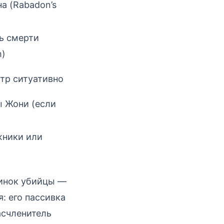
а (Rabadon’s
ь смерти
h)
стр ситуативно
ы Жони (если
жники или
ь
линок убийцы —
: его пассивка
асчленитель