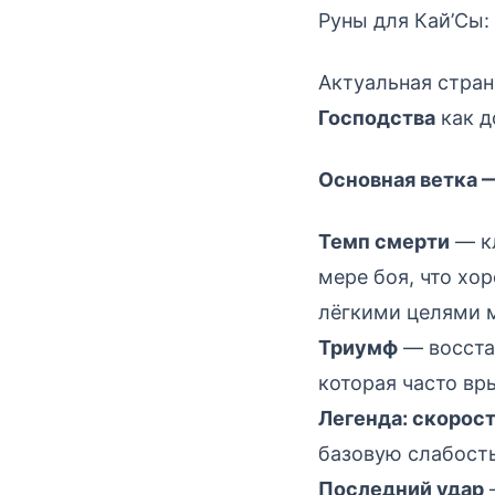
Руны для Кай’Сы: 
Актуальная страни
Господства
как д
Основная ветка 
Темп смерти
— кл
мере боя, что хо
лёгкими целями м
Триумф
— восста
которая часто вры
Легенда: скорост
базовую слабость
Последний удар