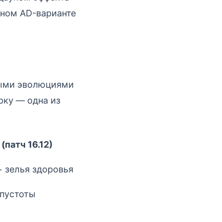
тном AD-варианте
ными эволюциями
рку — одна из
(патч 16.12)
 зелья здоровья
 пустоты