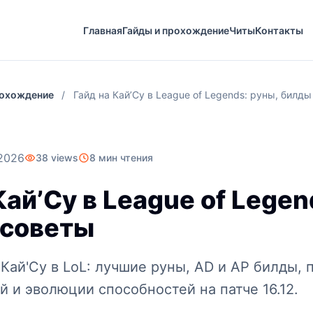
Главная
Гайды и прохождение
Читы
Контакты
рохождение
/
Гайд на Кай’Су в League of Legends: руны, билды
2026
38 views
8 мин чтения
Кай’Су в League of Legen
 советы
Кай'Су в LoL: лучшие руны, AD и AP билды, 
й и эволюции способностей на патче 16.12.