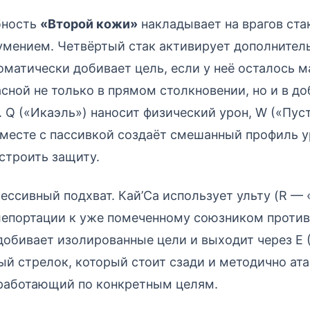
бность
«Второй кожи»
накладывает на врагов ста
умением. Четвёртый стак активирует дополнител
томатически добивает цель, если у неё осталось м
асной не только в прямом столкновении, но и в д
 Q («Икаэль») наносит физический урон, W («Пус
вместе с пассивкой создаёт смешанный профиль у
строить защиту.
ессивный подхват. Кай’Са использует ульту (R —
лепортации к уже помеченному союзником против
добивает изолированные цели и выходит через E 
ый стрелок, который стоит сзади и методично ата
 работающий по конкретным целям.