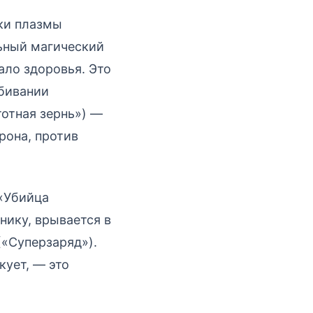
ки плазмы
ьный магический
ало здоровья. Это
обивании
тотная зернь») —
рона, против
 «Убийца
нику, врывается в
(«Суперзаряд»).
кует, — это