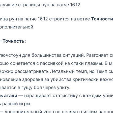
лучшие страницы рун на патче 16.12
ца рун на патче 16.12 строится на ветке
Точности
ополнительной.
— Точность:
ючстоун для большинства ситуаций. Разгоняет с
рошо сочетается с пассивкой на стаки плазмы. В м
ожно рассматривать Летальный темп, но Темп см
новление здоровья за убийства критически важно
вается в гущу боя через ульту.
ь атаки
— наращивает статистику с каждым убий
 ранней игры.
— дополнительный урон по целям с низким здоро