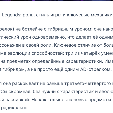
of Legends: роль, стиль игры и ключевые механики
релок) на ботлейне с гибридным уроном: она нано
гический урон одновременно, что делает её одни
сонажей в своей роли. Ключевое отличие от бо
ема эволюции способностей: три из четырёх уме
 на предметах определённые характеристики. Име
 гибридом, а не просто ещё одним AD-стрелком.
 она раскрывает не раньше третьего-четвёртого 
й’Сы скромная: без нужных характеристик и эвол
ой пассивкой. Но как только ключевые предметы
 радикально.