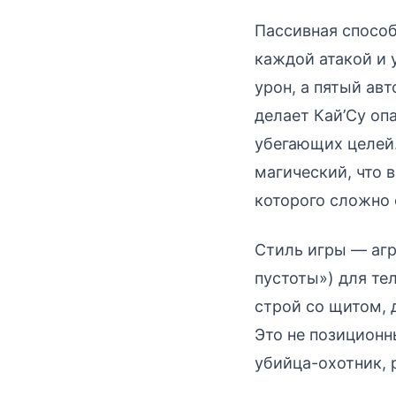
Пассивная спосо
каждой атакой и 
урон, а пятый ав
делает Кай’Су оп
убегающих целей.
магический, что 
которого сложно 
Стиль игры — агр
пустоты») для те
строй со щитом, 
Это не позиционн
убийца-охотник,