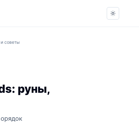
Switch to 
 и советы
ds: руны,
порядок