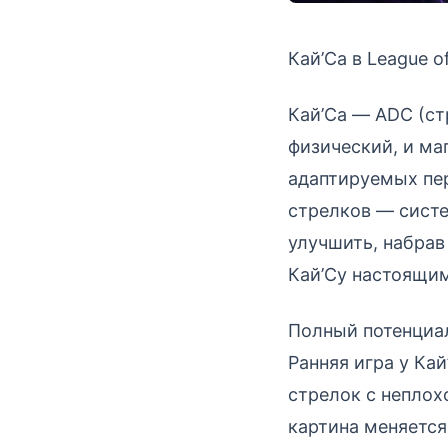
Кай’Са в League 
Кай’Са — ADC (ст
физический, и ма
адаптируемых пер
стрелков — сист
улучшить, набрав
Кай’Су настоящим
Полный потенциал
Ранняя игра у Ка
стрелок с неплох
картина меняется