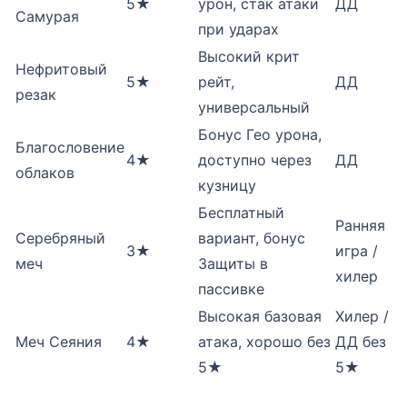
5★
урон, стак атаки
ДД
Самурая
при ударах
Высокий крит
Нефритовый
5★
рейт,
ДД
резак
универсальный
Бонус Гео урона,
Благословение
4★
доступно через
ДД
облаков
кузницу
Бесплатный
Ранняя
Серебряный
вариант, бонус
3★
игра /
меч
Защиты в
хилер
пассивке
Высокая базовая
Хилер /
Меч Сеяния
4★
атака, хорошо без
ДД без
5★
5★