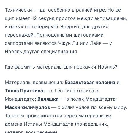
Технически — да, особенно в ранней игре. Но её
щит имеет 12 секунд простоя между активациями,
и навык не генерирует Энергию для других
персонажей. Полноценными щитовиками-
саппортами являются Чжун Ли или Лайя — у
Ноэлль другая специализация.
Где фармить материалы для прокачки Ноэлль?
Материалы возвышения:
Базальтовая колонна
и
Топаз Притхива
— с Гео Гипостазиса в
Мондштадте;
Валяшка
— в полях Мондштадта;
Маски хиличурлов
— с хиличурлов по всему миру.
Таланты прокачиваются через материалы из
домена Истины Мондштадта (понедельник,
четверг, воскресенье).