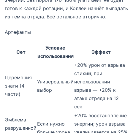
энергии. Без порога 170–180% ультимейт не будет
готов к каждой ротации, и Коллеи начнёт выпадать
из темпа отряда. Всё остальное вторично.
Артефакты
Условие
Сет
Эффект
использования
+20% урон от взрыва
стихий; при
Церемония
Универсальный
использовании
знати (4
выбор
взрыва — +20% к
части)
атаке отряда на 12
сек.
+20% восстановление
Эмблема
Если нужно
энергии; урон взрыва
разрушенной
больше урона
увеличивается на 25%